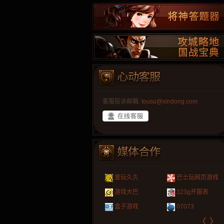
客服投诉邮箱:
tousu@xindong.com
叶云手游
新手卡之家
爱玩久久
游戏嘟嘟
游民在线
巴士玩网页游戏
265G
页游网
游戏港口
爱村服
游戏大巴
发号网
17611游戏网
323g开服表
腾讯游戏
新浪游戏
521G手游
1Y2Y游戏
盒子游戏
游久
521g页游
07073
新浪页游
网易游戏
〈
〉