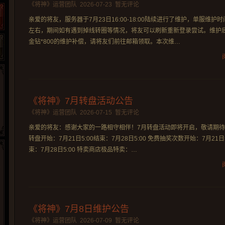
《将神》运营团队
2026-07-23
暂无评论
亲爱的将友，服务器于7月23日16:00-18:00陆续进行了维护，单服维护时
左右，期间如有遇到掉线转圈等情况，将友可以刷新重新登录尝试。维护
金钻*800的维护补偿，请将友们前往邮箱领取。本次维…
《将神》7月转盘活动公告
《将神》运营团队
2026-07-15
暂无评论
亲爱的将友：感谢大家的一路相守相伴！7月转盘活动即将开启，敬请期待哦
转盘开始：7月21日5:00结束：7月28日5:00 免费抽奖次数开始：7月21日5
束：7月28日5:00 特卖商店极品特卖：…
52pk
86wan
聚侠网
多玩
游一游
开服网
pcgame
游侠网页游戏
斗蟹网页游戏
中华网
40407
游戏观察
游戏狗
5617网游网
4q5q游戏
《将神》7月8日维护公告
Cwan
一游网
《将神》运营团队
2026-07-09
暂无评论