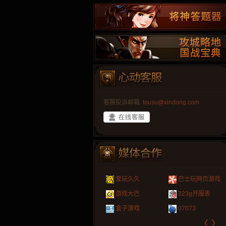
客服投诉邮箱:
tousu@xindong.com
叶云手游
新手卡之家
游戏嘟嘟
游民在线
爱玩久久
巴士玩网页游戏
游戏港口
爱村服
发号网
17611游戏网
游戏大巴
323g开服表
521G手游
1Y2Y游戏
游久
521g页游
盒子游戏
07073
〈
〉