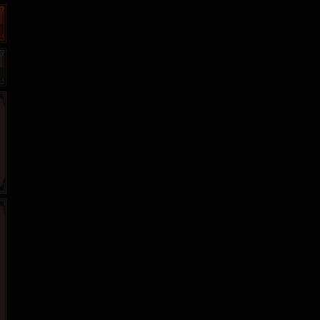
265G
52pk
86wan
聚侠网
页游网
多玩
游一游
开服网
腾讯游戏
pcgame
游侠网页游戏
斗蟹网页游戏
新浪游戏
中华网
40407
游戏观察
新浪页游
游戏狗
5617网游网
4q5q游戏
网易游戏
Cwan
一游网