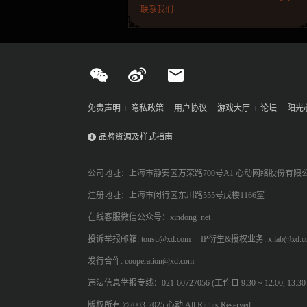
联系我们
免责声明
隐私政策
用户协议
游戏大厅
论坛
阳光
品牌资源及样式指南
公司地址：上海市静安区万荣路700号A1 心动网络股份有限
注册地址：上海市闵行区东川路555号戊楼1166室
在线客服微信公众号：xindong_net
投诉举报邮箱: tousu@xd.com
IP衍生&授权业务: x.lab@xd.c
发行合作: cooperation@xd.com
违法信息举报专线：021-60727056 (工作日 9:30 ~ 12:00, 13:30 ~
版权所有 ©2003-2025 心动 All Rights Reserved