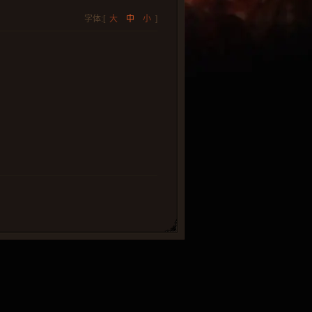
字体:[
大
中
小
]