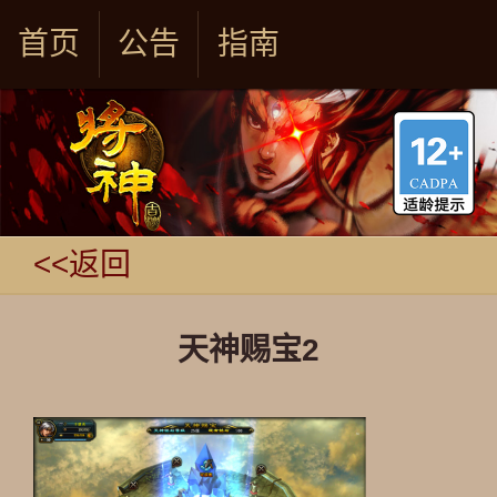
首页
公告
指南
<<返回
天神赐宝2