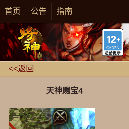
首页
公告
指南
<<返回
天神赐宝4