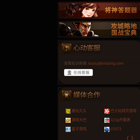
客服投诉邮箱:
tousu@xindong.com
叶云手游
新手卡之家
游戏嘟嘟
游民在线
爱玩久久
巴士玩网页游戏
游戏港口
爱村服
发号网
17611游戏网
游戏大巴
323g开服表
521G手游
1Y2Y游戏
游久
521g页游
盒子游戏
07073
〈
〉