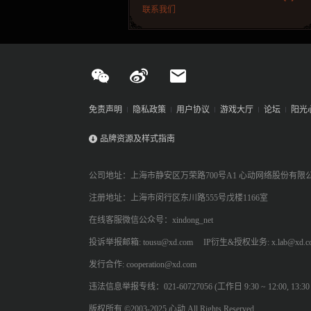
联系我们
免责声明
隐私政策
用户协议
游戏大厅
论坛
阳光
品牌资源及样式指南
公司地址：上海市静安区万荣路700号A1 心动网络股份有限
注册地址：上海市闵行区东川路555号戊楼1166室
在线客服微信公众号：xindong_net
投诉举报邮箱: tousu@xd.com
IP衍生&授权业务: x.lab@xd.c
发行合作: cooperation@xd.com
违法信息举报专线：021-60727056 (工作日 9:30 ~ 12:00, 13:30 ~
版权所有 ©2003-2025 心动 All Rights Reserved