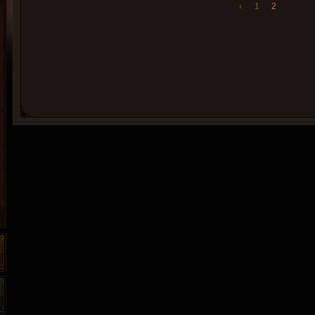
‹
1
2