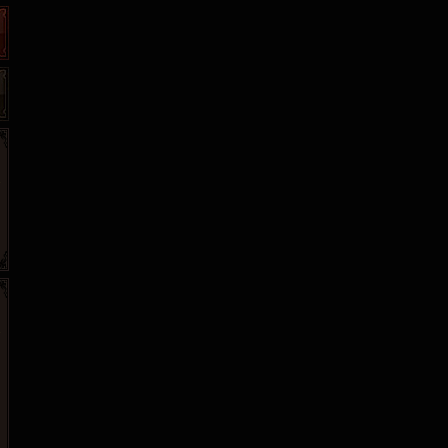
265G
52pk
86wan
聚侠网
页游网
多玩
游一游
开服网
腾讯游戏
pcgame
游侠网页游戏
斗蟹网页游戏
新浪游戏
中华网
40407
游戏观察
新浪页游
游戏狗
5617网游网
4q5q游戏
网易游戏
Cwan
一游网