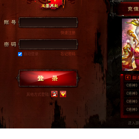
快速注册
自动登录
忘记密码
《将神》
《将神》
其他方式登陆:
《将神》
《将神》
进入游