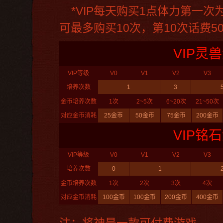
*VIP每天购买1点体力第一
可最多购买10次，第10次话费5
VIP灵
VIP等级
V0
V1
V2
V3
培养次数
1
3
金币培养次数
1次
2~5次
6~20次
21~50次
对应金币消耗
25金币
50金币
75金币
200金币
VIP铭
VIP等级
V0
V1
V2
V3
培养次数
0
1
金币培养次数
1次
2次
3次
4次
对应金币消耗
100金币
100金币
200金币
400金币