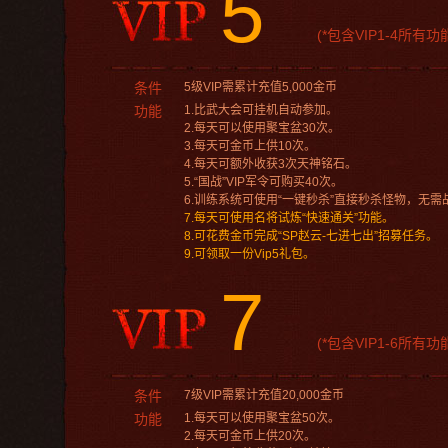
5
(*包含VIP1-4所有功
条件
5级VIP需累计充值5,000金币
功能
1.比武大会可挂机自动参加。
2.每天可以使用聚宝盆30次。
3.每天可金币上供10次。
4.每天可额外收获3次天神铭石。
5.“国战”VIP军令可购买40次。
6.训练系统可使用“一键秒杀”直接秒杀怪物，无需
7.每天可使用名将试炼“快速通关”功能。
8.可花费金币完成“SP赵云-七进七出”招募任务。
9.可领取一份Vip5礼包。
7
(*包含VIP1-6所有功
条件
7级VIP需累计充值20,000金币
功能
1.每天可以使用聚宝盆50次。
2.每天可金币上供20次。