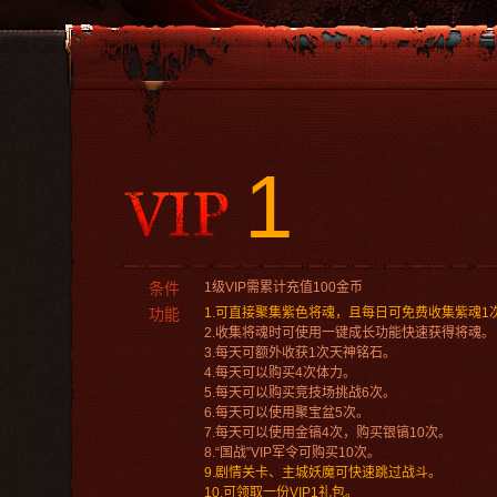
1
条件
1级VIP需累计充值100金币
功能
1.可直接聚集紫色将魂，且每日可免费收集紫魂1
2.收集将魂时可使用一键成长功能快速获得将魂。
3.每天可额外收获1次天神铭石。
4.每天可以购买4次体力。
5.每天可以购买竞技场挑战6次。
6.每天可以使用聚宝盆5次。
7.每天可以使用金镐4次，购买银镐10次。
8.“国战”VIP军令可购买10次。
9.剧情关卡、主城妖魔可快速跳过战斗。
10.可领取一份VIP1礼包。