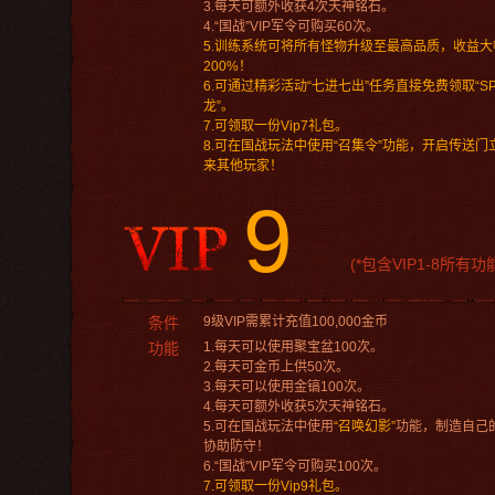
3.每天可额外收获4次天神铭石。
4.“国战”VIP军令可购买60次。
5.训练系统可将所有怪物升级至最高品质，收益大
200%！
6.可通过精彩活动“七进七出”任务直接免费领取“S
龙”。
7.可领取一份Vip7礼包。
8.可在国战玩法中使用“召集令”功能，开启传送门
来其他玩家！
9
(*包含VIP1-8所有功
条件
9级VIP需累计充值100,000金币
功能
1.每天可以使用聚宝盆100次。
2.每天可金币上供50次。
3.每天可以使用金镐100次。
4.每天可额外收获5次天神铭石。
5.可在国战玩法中使用
“召唤幻影”
功能，制造自己
协助防守！
6.“国战”VIP军令可购买100次。
7.可领取一份Vip9礼包。