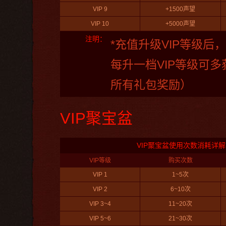
VIP 9
+1500声望
VIP 10
+5000声望
注明：
*充值升级VIP等级后
每升一档VIP等级可多
所有礼包奖励）
VIP聚宝盆
VIP聚宝盆使用次数消耗详解
VIP等级
购买次数
VIP 1
1~5次
VIP 2
6~10次
VIP 3~4
11~20次
VIP 5~6
21~30次