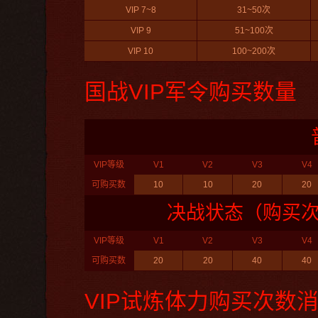
VIP 7~8
31~50次
VIP 9
51~100次
VIP 10
100~200次
国战VIP军令购买数量
VIP等级
V1
V2
V3
V4
可购买数
10
10
20
20
决战状态（购买
VIP等级
V1
V2
V3
V4
可购买数
20
20
40
40
VIP试炼体力购买次数