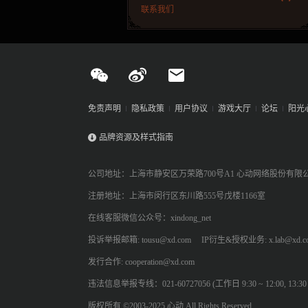
联系我们
免责声明
隐私政策
用户协议
游戏大厅
论坛
阳光
品牌资源及样式指南
公司地址：上海市静安区万荣路700号A1 心动网络股份有限
注册地址：上海市闵行区东川路555号戊楼1166室
在线客服微信公众号：xindong_net
投诉举报邮箱: tousu@xd.com
IP衍生&授权业务: x.lab@xd.c
发行合作: cooperation@xd.com
违法信息举报专线：021-60727056 (工作日 9:30 ~ 12:00, 13:30 ~
版权所有 ©2003-2025 心动 All Rights Reserved