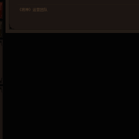
《将神》运营团队
265G
52pk
86wan
聚侠网
页游网
多玩
游一游
开服网
腾讯游戏
pcgame
游侠网页游戏
斗蟹网页游戏
新浪游戏
中华网
40407
游戏观察
新浪页游
游戏狗
5617网游网
4q5q游戏
网易游戏
Cwan
一游网