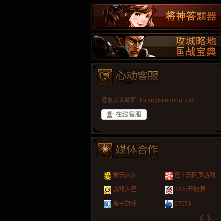
客服投诉邮箱:
tousu@xindong.com
叶云手游
新手卡之家
游戏嘟嘟
游民在线
爱玩久久
巴士玩网页游戏
游戏港口
爱村服
发号网
17611游戏网
游戏大巴
323g开服表
521G手游
1Y2Y游戏
游久
521g页游
盒子游戏
07073
〈
〉