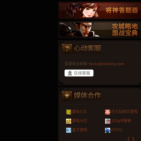
客服投诉邮箱:
tousu@xindong.com
叶云手游
新手卡之家
游戏嘟嘟
游民在线
爱玩久久
巴士玩网页游戏
游戏港口
爱村服
发号网
17611游戏网
游戏大巴
323g开服表
521G手游
1Y2Y游戏
游久
521g页游
盒子游戏
07073
〈
〉