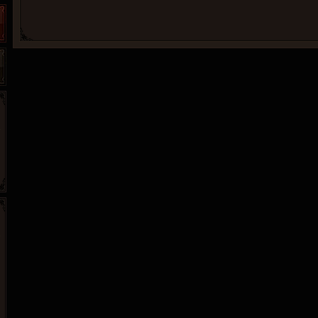
265G
52pk
86wan
聚侠网
页游网
多玩
游一游
开服网
腾讯游戏
pcgame
游侠网页游戏
斗蟹网页游戏
新浪游戏
中华网
40407
游戏观察
新浪页游
游戏狗
5617网游网
4q5q游戏
网易游戏
Cwan
一游网