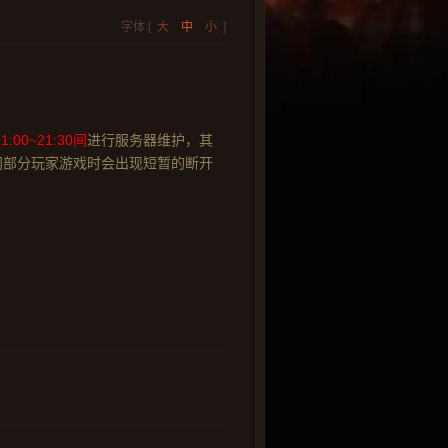
字体:[
大
中
小
]
:00~21:30间
进行服务器维护，其
间部分玩家游戏时会出现短暂的断开