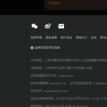
联系我们
免责声明
隐私政策
用户协议
游戏大厅
论坛
阳光
品牌资源及样式指南
公司地址：上海市静安区万荣路700号A1 心动网络股份有限
注册地址：上海市闵行区东川路555号戊楼1166室
在线客服微信公众号：xindong_net
投诉举报邮箱: tousu@xd.com
IP衍生&授权业务: x.lab@xd.c
发行合作: cooperation@xd.com
违法信息举报专线：021-60727056 (工作日 9:30 ~ 12:00, 13:30 ~
版权所有 ©2003-2025 心动 All Rights Reserved