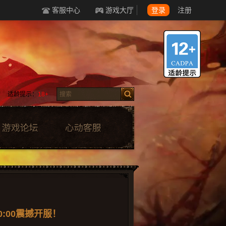
客服中心
游戏大厅
登录
注册
适龄提示：
18+
0:00震撼开服！