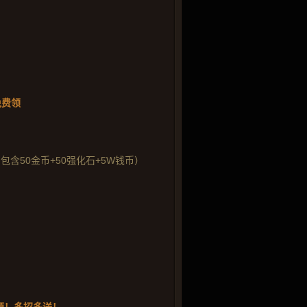
免费领
含50金币+50强化石+5W钱币）