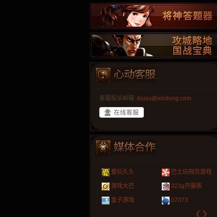
客服投诉邮箱:
tousu@xindong.com
叶云手游
新手卡之家
游戏嘟嘟
游民在线
爱玩久久
巴士玩网页游戏
游戏港口
爱村服
发号网
17611游戏网
游戏大巴
323g开服表
521G手游
1Y2Y游戏
游久
521g页游
盒子游戏
07073
〈
〉