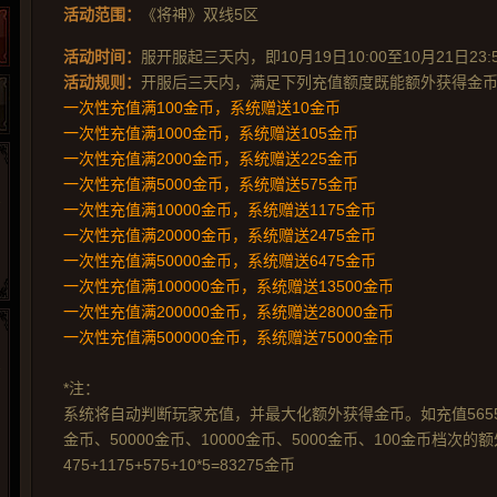
活动范围：
《将神》双线5区
活动时间：
服开服起三天内，即10月19日10:00至10月21日23:
活动规则：
开服后三天内，满足下列充值额度既能额外获得金
一次性充值满100金币，系统赠送10金币
一次性充值满1000金币，系统赠送105金币
一次性充值满2000金币，系统赠送225金币
一次性充值满5000金币，系统赠送575金币
一次性充值满10000金币，系统赠送1175金币
一次性充值满20000金币，系统赠送2475金币
一次性充值满50000金币，系统赠送6475金币
一次性充值满100000金币，系统赠送13500金币
一次性充值满200000金币，系统赠送28000金币
一次性充值满500000金币，系统赠送75000金币
*注：
265G
52pk
86wan
聚侠网
页游网
多玩
游一游
开服网
系统将自动判断玩家充值，并最大化额外获得金币。如充值56550
腾讯游戏
pcgame
游侠网页游戏
斗蟹网页游戏
新浪游戏
中华网
40407
游戏观察
金币、50000金币、10000金币、5000金币、100金币档次的
新浪页游
游戏狗
5617网游网
4q5q游戏
网易游戏
Cwan
一游网
475+1175+575+10*5=83275金币