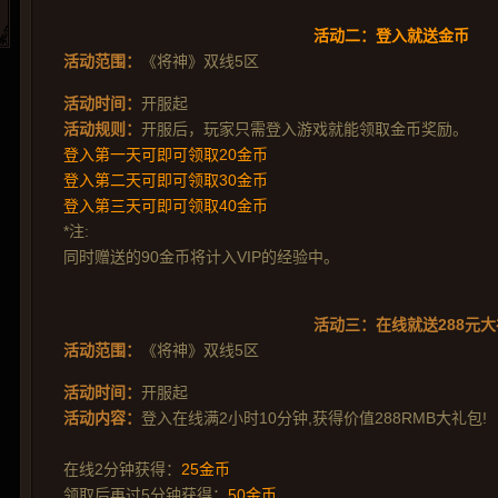
活动二：登入就送金币
活动范围：
《将神》双线5区
活动时间：
开服起
活动规则：
开服后，玩家只需登入游戏就能领取金币奖励。
登入第一天可即可领取20金币
登入第二天可即可领取30金币
登入第三天可即可领取40金币
*注:
同时赠送的90金币将计入VIP的经验中。
活动三：在线就送288元
活动范围：
《将神》双线5区
活动时间：
开服起
活动内容：
登入在线满2小时10分钟,获得价值288RMB大礼包!
在线2分钟获得：
25金币
领取后再过5分钟获得：
50金币