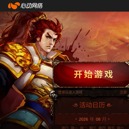
登录
以进入游戏
注册
2026
08