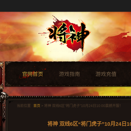
当前位置 :
首页
> 将神 双线6区“将门虎子”10月24日10:00震撼开服！
将神 双线6区“将门虎子”10月24日1