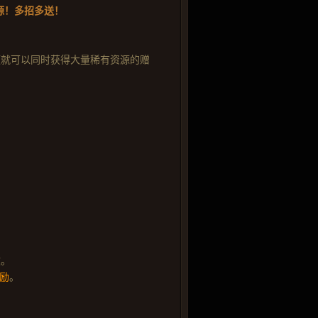
源！多招多送！
领就可以同时获得大量稀有资源的赠
收。
奖励
。