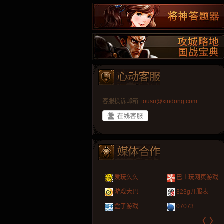
客服投诉邮箱:
tousu@xindong.com
叶云手游
新手卡之家
游戏嘟嘟
游民在线
爱玩久久
巴士玩网页游戏
游戏港口
爱村服
发号网
17611游戏网
游戏大巴
323g开服表
521G手游
1Y2Y游戏
游久
521g页游
盒子游戏
07073
〈
〉