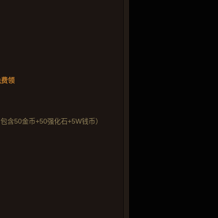
免费领
含50金币+50强化石+5W钱币）