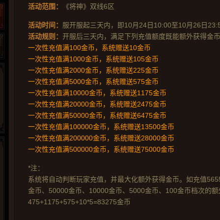
活动范围：
《将神》双线6区
活动时间：
服开服起三天内，即10月24日10:00至10月26日23:
活动规则：
开服后三天内，满足下列充值额度既能额外获得金
一次性充值满100金币，系统赠送10金币
一次性充值满1000金币，系统赠送105金币
一次性充值满2000金币，系统赠送225金币
一次性充值满5000金币，系统赠送575金币
一次性充值满10000金币，系统赠送1175金币
一次性充值满20000金币，系统赠送2475金币
一次性充值满50000金币，系统赠送6475金币
一次性充值满100000金币，系统赠送13500金币
一次性充值满200000金币，系统赠送28000金币
一次性充值满500000金币，系统赠送75000金币
*注：
265G
52pk
86wan
聚侠网
页游网
多玩
游一游
开服网
系统将自动判断玩家充值，并最大化额外获得金币。如充值56550
腾讯游戏
pcgame
游侠网页游戏
斗蟹网页游戏
新浪游戏
中华网
40407
游戏观察
金币、50000金币、10000金币、5000金币、100金币档次的
475+1175+575+10*5=83275金币
新浪页游
游戏狗
5617网游网
4q5q游戏
网易游戏
Cwan
一游网