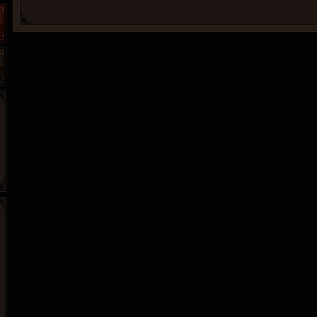
52pk
86wan
聚侠网
多玩
游一游
开服网
pcgame
游侠网页游戏
斗蟹网页游戏
中华网
40407
游戏观察
游戏狗
5617网游网
4q5q游戏
Cwan
一游网