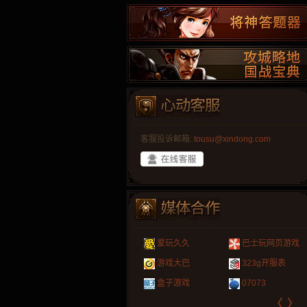
客服投诉邮箱:
tousu@xindong.com
叶云手游
新手卡之家
爱玩久久
游戏嘟嘟
游民在线
巴士玩网页游戏
265G
页游网
游戏港口
爱村服
游戏大巴
发号网
17611游戏网
323g开服表
腾讯游戏
新浪游戏
521G手游
1Y2Y游戏
盒子游戏
游久
521g页游
07073
新浪页游
网易游戏
〈
〉