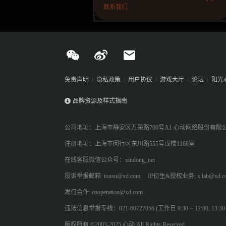
联系我们
免责声明
隐私政策
用户协议
游戏大厅
论坛
阳光
品牌资源及样式指南
公司地址：上海市静安区万荣路700号A1 心动网络股份有限
注册地址：上海市闵行区东川路555号戊楼1166室
在线客服微信公众号：xindong_net
投诉举报邮箱: tousu@xd.com
IP衍生&授权业务: x.lab@xd.c
发行合作: cooperation@xd.com
违法信息举报专线：021-60727056 (工作日 9:30 ~ 12:00, 13:30 ~
版权所有 ©2003-2025 心动 All Rights Reserved