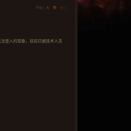
字体:[
大
中
小
]
无法登入的现象，目前已被技术人员