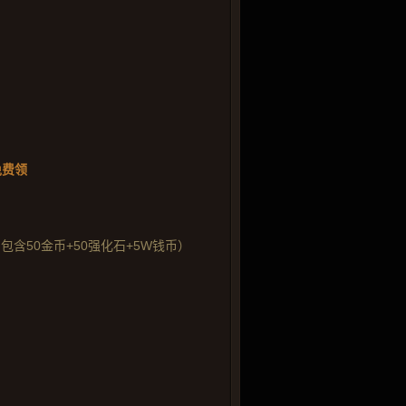
免费领
含50金币+50强化石+5W钱币）