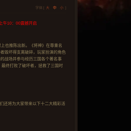
字体:[
大
中
小
]
上午10：00震撼开启
材上也推陈出新。《将神》在尊重名
越者毁坏得支离破碎，玩家扮演的角色
名的战场并参与经历三国各个著名事
，最终打败了破坏者，拯救了三国时
我们还将为大家带来以下十二大精彩活