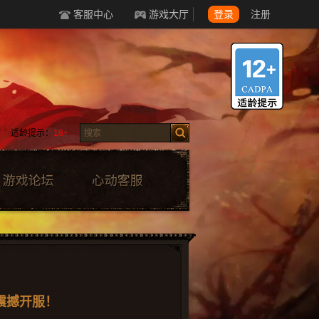
客服中心
游戏大厅
登录
注册
适龄提示：
18+
0震撼开服！