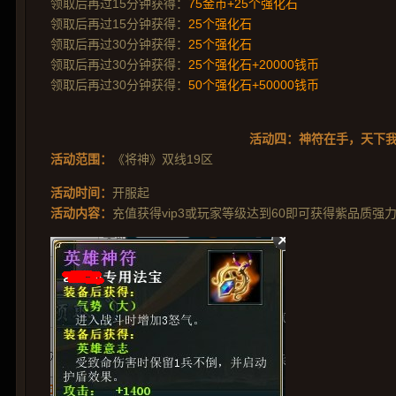
领取后再过15分钟获得：
75金币+25个强化石
领取后再过15分钟获得：
25个强化石
领取后再过30分钟获得：
25个强化石
领取后再过30分钟获得：
25个强化石+20000钱币
领取后再过30分钟获得：
50个强化石+50000钱币
活动四：神符在手，天下
活动范围：
《将神》双线19区
活动时间：
开服起
活动内容：
充值获得vip3或玩家等级达到60即可获得紫品质强力