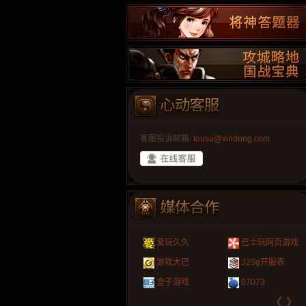
客服投诉邮箱:
tousu@xindong.com
叶云手游
新手卡之家
游戏嘟嘟
游民在线
爱玩久久
巴士玩网页游戏
游戏港口
爱村服
发号网
17611游戏网
游戏大巴
323g开服表
521G手游
1Y2Y游戏
游久
521g页游
盒子游戏
07073
〈
〉