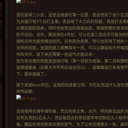
首先是第二小关，这里主角放在第一位置，而且使用了很少在
为对面只有3个兵打主角，而且除了大刀兵的技能，其他打主角都
以靠技能奶回来，同时也给旁边的周瑜加血，周瑜则要抗青龙和
奶不住的。另外，蔡琰排在4号位，可以在第二回合尽可能快的
瑜和吕布也是很难站住的。吕布因为皮厚，所以也安排了他抗
法师的技能，张颌则是三鼓舞其中一员，可以让魏延和大乔每
布阵完毕，接下来还需要一些运气才能过关~
因为青龙使的技能是连锁闪电（第一目标为周瑜，第二目标随
张颌或姜维（如果大乔不死的话也可以）。接着魏延打朱雀使不要
下，基本是赢了。
接下来是boss华佗，这局四剑圣都上阵，华佗反而没什么存在
布阵如图：
265G
52pk
86wan
聚侠网
页游网
多玩
游一游
开服网
腾讯游戏
pcgame
游侠网页游戏
斗蟹网页游戏
新浪游戏
中华网
40407
游戏观察
这局使用合理平摊伤害，然后利用主角，大乔，明月群加血的
吕布负责抗2石头人，然后每回合利用技能牢牢控制石头人和华
新浪页游
游戏狗
5617网游网
4q5q游戏
网易游戏
Cwan
一游网
害。魏延负责控制青龙使的怒气，为了让他活得更久一些，最