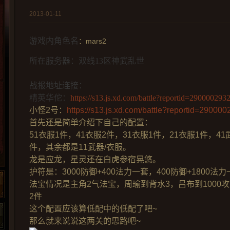
2013-01-11
游戏内角色名
：mars2
所在服务器：双线13区神武乱世
战报地址连接：
精英华佗：
https://s13.js.xd.com/battle?reportid=290000293
小怪2号：
https://s13.js.xd.com/battle?reportid=29000
首先还是简单介绍下自己的配置：
51衣服1件，41衣服2件，31衣服1件，21衣服1件，41
件，其余都是11武器/衣服。
龙是应龙，星灵还在白虎参宿晃悠。
护符是：3000防御+400法力一套，400防御+1800法力
法宝情况是主角2气法宝，周瑜到背水3，吕布到1000
2件
这个配置应该算低配中的低配了吧~
那么就来说说这两关的思路吧~