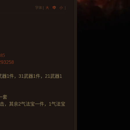
字体:[
大
中
小
]
285
0293258
武器1件，31武器1件，21武器1
一套
攻击，其余2气法宝一件，1气法宝