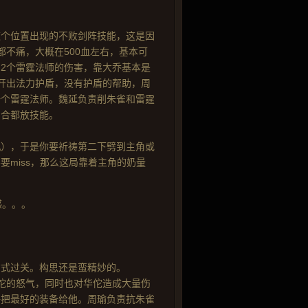
这个位置出现的不败剑阵技能，这是因
不痛，大概在500血左右，基本可
2个雷霆法师的伤害，靠大乔基本是
开出法力护盾，没有护盾的帮助，周
一个雷霆法师。魏延负责削朱雀和雷霆
回合都放技能。
机），于是你要祈祷第二下劈到主角或
miss，那么这局靠着主角的奶量
感。。。
方式过关。构思还是蛮精妙的。
佗的怒气，同时也对华佗造成大量伤
好把最好的装备给他。周瑜负责抗朱雀