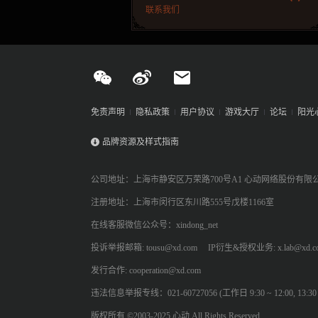
联系我们
免责声明
隐私政策
用户协议
游戏大厅
论坛
阳光
品牌资源及样式指南
公司地址：上海市静安区万荣路700号A1 心动网络股份有限
注册地址：上海市闵行区东川路555号戊楼1166室
在线客服微信公众号：xindong_net
投诉举报邮箱: tousu@xd.com
IP衍生&授权业务: x.lab@xd.c
发行合作: cooperation@xd.com
违法信息举报专线：021-60727056 (工作日 9:30 ~ 12:00, 13:30 ~
版权所有 ©2003-2025 心动 All Rights Reserved