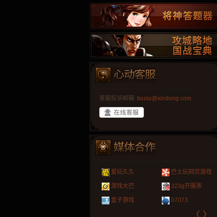
客服投诉邮箱:
tousu@xindong.com
叶云手游
新手卡之家
游戏嘟嘟
游民在线
爱玩久久
巴士玩网页游戏
游戏港口
爱村服
发号网
17611游戏网
游戏大巴
323g开服表
521G手游
1Y2Y游戏
游久
521g页游
盒子游戏
07073
〈
〉