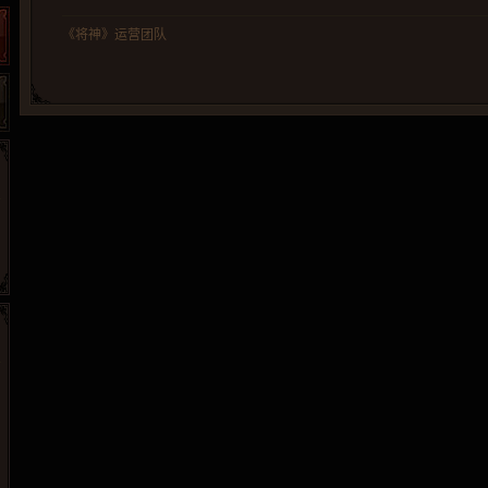
《将神》运营团队
265G
52pk
86wan
聚侠网
页游网
多玩
游一游
开服网
腾讯游戏
pcgame
游侠网页游戏
斗蟹网页游戏
新浪游戏
中华网
40407
游戏观察
新浪页游
游戏狗
5617网游网
4q5q游戏
网易游戏
Cwan
一游网