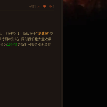
字体:[
大
中
小
]
，《将神》1月新版将于
“测试服”
预
进行预热测试。同时我们也大量收集
时长为
15分钟
更新期间服务器无法登