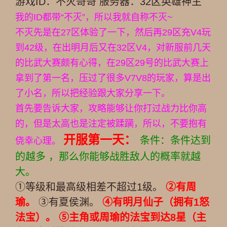
游戏ID：不灭哥哥 服务器：32区英雄神主
我的ID都带“不灭”，所以我就自称不灭~
不灭先是在27区体验了一下，然后再29区充V4玩
到42级，在出明月后又在32区V4，对新服前几天
的比武大赛颇有心得，在29区29号的比武大赛上
拿到了第一名，压过了很多V7V8的玩家，算是出
了小名，所以把经验跟大家分享一下。
首先要告诉大家，攻略能够让你打过战力比你高
的，但是太高也是注定被蹂躏，所以，不要抱有
开服第一天：
条件：条件达到
侥幸心理。
的越多 ，那么你能够战胜敌人的概率就越
大。
①等级和最高级相差不超过1级。
②有周
瑜。
③有夏侯渊。
④有明月仙子（拥有1怒
法宝）。
⑤主角或周瑜的法宝到达8星（主