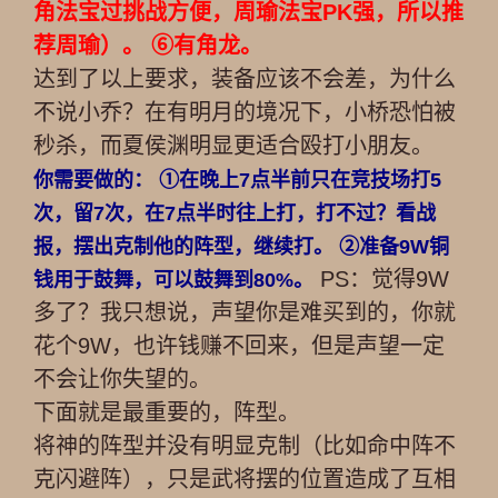
角法宝过挑战方便，周瑜法宝PK强，所以推
荐周瑜）。 ⑥有角龙。
达到了以上要求，装备应该不会差，为什么
不说小乔？在有明月的境况下，小桥恐怕被
秒杀，而夏侯渊明显更适合殴打小朋友。
你需要做的： ①在晚上7点半前只在竞技场打5
次，留7次，在7点半时往上打，打不过？看战
报，摆出克制他的阵型，继续打。 ②准备9W铜
PS：觉得9W
钱用于鼓舞，可以鼓舞到80%。
多了？我只想说，声望你是难买到的，你就
花个9W，也许钱赚不回来，但是声望一定
不会让你失望的。
下面就是最重要的，阵型。
将神的阵型并没有明显克制（比如命中阵不
克闪避阵），只是武将摆的位置造成了互相