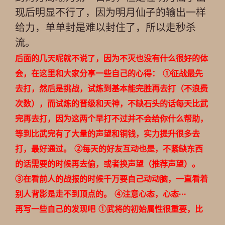
现后明显不行了，因为明月仙子的输出一样
给力，单单封是难以封住了，所以走秒杀
流。
后面的几天呢就不说了，因为不灭也没有什么很好的体
会，在这里和大家分享一些自己的心得：
①征战最先
去打，然后是挑战，试炼到基本能完胜再去打（不浪费
次数），而试炼的晋级和天神，不缺石头的话每天比武
完再去打，因为这两个早打不过并不会给你什么帮助，
等到比武完有了大量的声望和铜钱，实力提升很多去
打，最好通过。
②每天的好友互动也是，不紧缺东西
的话需要的时候再去偷，或者换声望（推荐声望）。
③在看前人的战报的时候千万要自己动动脑，一直看着
别人背影是走不到顶点的。
④注意心态，心态···
再写一些自己的发现吧
①武将的初始属性很重要，比