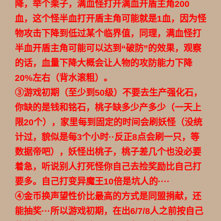
降，举个栗子，满血怪打开满血开盾主角200
血，这个怪半血打开盾主角可能就是1血，因为怪
物攻击下降到低过某个临界值，同理，满血怪打
半血开盾主角可能可以达到“破防”的效果，观察
的话，血量下降大概会让人物的攻防能力下降
20%左右（背水滚粗）。
③游戏初期（至少到50级）不要去生产强化石，
你缺的是钱和铭石，桃子缺多少产多少（一天上
限20个），家里每到固定的时间会刷妖怪（没统
计过，貌似是每3个小时··反正8点会刷一只，等
数据帝吧），妖怪出桃子，桃子差几个也没必要
着急，听说别人打死怪你自己去捡奖励比自己打
要多。自己打变异魔王10倍是坑人的····
④金币换声望性价比最高的方式是同盟捐献，还
能抽奖···所以游戏初期，在出6/7/8人之前按自己