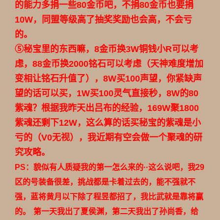
的能力多捐一些80金币吧，不捐80金币也要捐
10W，同盟等级高了抽奖奖励也会高，不会亏
的。
⑤秘宝里的东西嘛，8金币换3W铜钱小R可以考
虑，88金币换2000铭石可以考虑（天神难度增加
变相让铭石升值了），8W买100声望，你紧缺声
望的话可以买，1W买100灵气直接秒，8W的80
紫魂？根据我昨天出吕布的经验，169W聚1800
紫魂还剩下12W，这么算的话买秘宝的紫魂是小
亏的（V0无视），我近期有空会做一个聚魂的研
究攻略。
PS：貌似有人质疑我的第一怎么来的··这么说吧，我29
区的号装备很差，挑战都是卡着过去的，能不强就不
强，蓝将黄月以下除了程昱都招了，我比武就是靠将赢
的。
第一天我出了夏侯渊，第二天我出了孙尚香，给