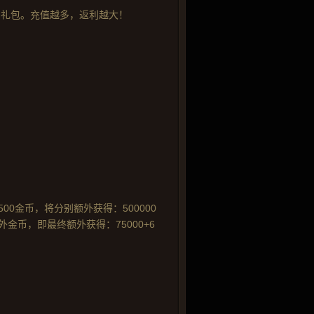
币礼包。充值越多，返利越大！
0金币，将分别额外获得：500000
额外金币，即最终额外获得：75000+6