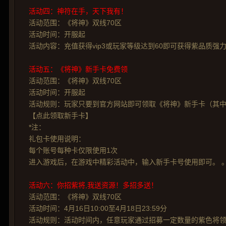
活动四：神符在手，天下我有！
活动范围：《将神》双线70区
活动时间：开服起
活动内容：充值获得vip3或玩家等级达到60即可获得紫品质强力
活动五：《将神》新手卡免费领
活动范围：《将神》双线70区
活动时间：开服起
活动规则：玩家只要到官方网站即可领取《将神》新手卡（其中包
【点此领取新手卡】
*注：
礼包卡使用说明：
每个账号每种卡仅限使用1次
进入游戏后，在游戏中精彩活动中，输入新手卡号使用即可。 
活动六：你招紫将,我送资源！多招多送！
活动范围：《将神》双线70区
活动时间：4月16日10:00至4月18日23:59分
活动规则：活动时间内，任意玩家通过招募一定数量的紫色将