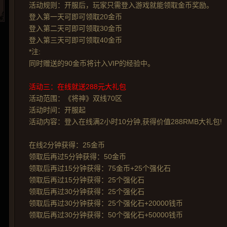
活动规则：开服后，玩家只需登入游戏就能领取金币奖励。
登入第一天可即可领取20金币
登入第二天可即可领取30金币
登入第三天可即可领取40金币
*注:
同时赠送的90金币将计入VIP的经验中。
活动三：在线就送288元大礼包
活动范围：《将神》双线70区
活动时间：开服起
活动内容：登入在线满2小时10分钟,获得价值288RMB大礼包!
在线2分钟获得：25金币
领取后再过5分钟获得：50金币
领取后再过15分钟获得：75金币+25个强化石
领取后再过15分钟获得：25个强化石
领取后再过30分钟获得：25个强化石
领取后再过30分钟获得：25个强化石+20000钱币
领取后再过30分钟获得：50个强化石+50000钱币