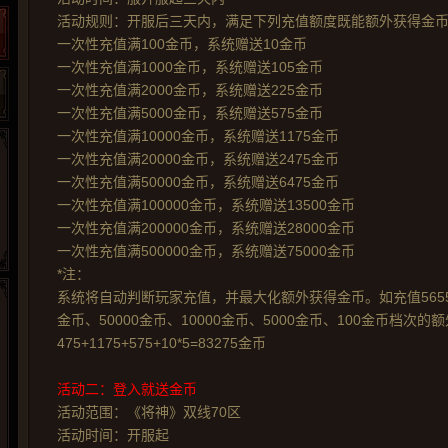
活动规则：开服后三天内，满足下列充值额度既能额外获得金
一次性充值满100金币，系统赠送10金币
一次性充值满1000金币，系统赠送105金币
一次性充值满2000金币，系统赠送225金币
一次性充值满5000金币，系统赠送575金币
一次性充值满10000金币，系统赠送1175金币
一次性充值满20000金币，系统赠送2475金币
一次性充值满50000金币，系统赠送6475金币
一次性充值满100000金币，系统赠送13500金币
一次性充值满200000金币，系统赠送28000金币
一次性充值满500000金币，系统赠送75000金币
*注：
系统将自动判断玩家充值，并最大化额外获得金币。如充值56550
金币、50000金币、10000金币、5000金币、100金币档次的
475+1175+575+10*5=83275金币
265G
52pk
86wan
聚侠网
页游网
多玩
游一游
开服网
腾讯游戏
pcgame
游侠网页游戏
斗蟹网页游戏
新浪游戏
中华网
40407
游戏观察
活动二：登入就送金币
活动范围：《将神》双线70区
新浪页游
游戏狗
5617网游网
4q5q游戏
网易游戏
Cwan
一游网
活动时间：开服起