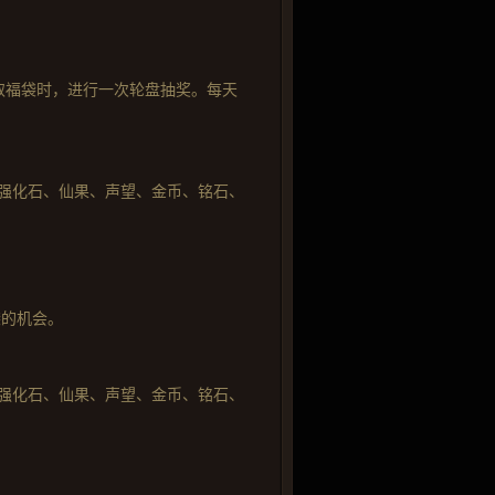
。领取福袋时，进行一次轮盘抽奖。每天
、强化石、仙果、声望、金币、铭石、
袋的机会。
、强化石、仙果、声望、金币、铭石、