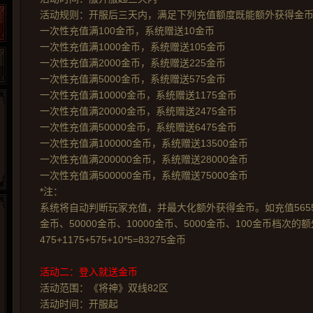
活动规则：开服后三天内，满足下列充值额度既能额外获得金
一次性充值满100金币，系统赠送10金币
一次性充值满1000金币，系统赠送105金币
一次性充值满2000金币，系统赠送225金币
一次性充值满5000金币，系统赠送575金币
一次性充值满10000金币，系统赠送1175金币
一次性充值满20000金币，系统赠送2475金币
一次性充值满50000金币，系统赠送6475金币
一次性充值满100000金币，系统赠送13500金币
一次性充值满200000金币，系统赠送28000金币
一次性充值满500000金币，系统赠送75000金币
*注：
系统将自动判断玩家充值，并最大化额外获得金币。如充值56550
金币、50000金币、10000金币、5000金币、100金币档次的
475+1175+575+10*5=83275金币
265G
52pk
86wan
聚侠网
页游网
多玩
游一游
开服网
腾讯游戏
pcgame
游侠网页游戏
斗蟹网页游戏
新浪游戏
中华网
40407
游戏观察
活动二：登入就送金币
活动范围：《将神》双线82区
新浪页游
游戏狗
5617网游网
4q5q游戏
网易游戏
Cwan
一游网
活动时间：开服起