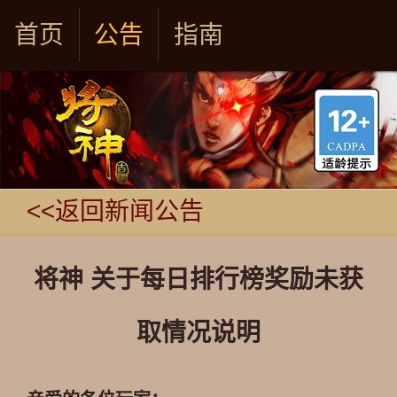
首页
公告
指南
<<返回新闻公告
将神 关于每日排行榜奖励未获
取情况说明