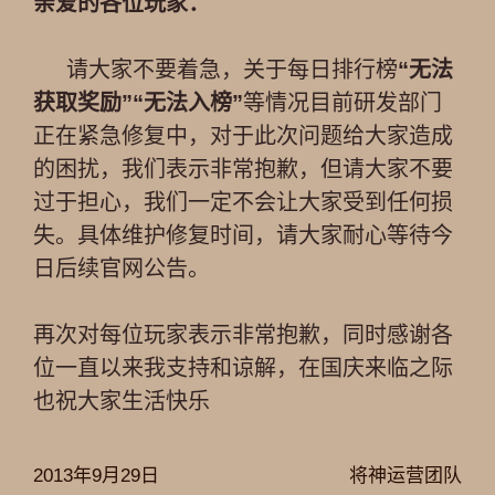
亲爱的各位玩家：
请大家不要着急，关于每日排行榜
“无法
获取奖励”
“无法入榜”
等情况目前研发部门
正在紧急修复中，对于此次问题给大家造成
的困扰，我们表示非常抱歉，但请大家不要
过于担心，我们一定不会让大家受到任何损
失。具体维护修复时间，请大家耐心等待今
日后续官网公告。
再次对每位玩家表示非常抱歉，同时感谢各
位一直以来我支持和谅解，在国庆来临之际
也祝大家生活快乐
2013年9月29日
将神运营团队