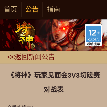
首页
公告
指南
<<返回新闻公告
《将神》玩家见面会3V3切磋赛
对战表