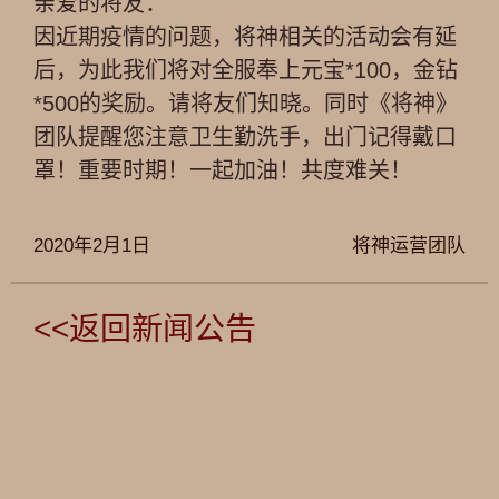
亲爱的将友：
因近期疫情的问题，将神相关的活动会有延
后，为此我们将对全服奉上元宝*100，金钻
*500的奖励。请将友们知晓。同时《将神》
团队提醒您注意卫生勤洗手，出门记得戴口
罩！重要时期！一起加油！共度难关！
2020年2月1日
将神运营团队
<<返回新闻公告