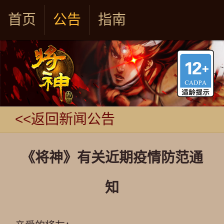
首页
公告
指南
<<返回新闻公告
《将神》有关近期疫情防范通
知