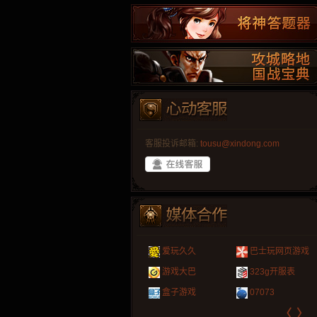
客服投诉邮箱:
tousu@xindong.com
叶云手游
新手卡之家
游戏嘟嘟
游民在线
爱玩久久
巴士玩网页游戏
游戏港口
爱村服
发号网
17611游戏网
游戏大巴
323g开服表
521G手游
1Y2Y游戏
游久
521g页游
盒子游戏
07073
〈
〉