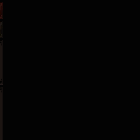
265G
52pk
86wan
聚侠网
页游网
多玩
游一游
开服网
腾讯游戏
pcgame
游侠网页游戏
斗蟹网页游戏
新浪游戏
中华网
40407
游戏观察
新浪页游
游戏狗
5617网游网
4q5q游戏
网易游戏
Cwan
一游网