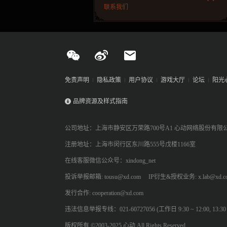
联系我们
免责声明
隐私政策
用户协议
游戏大厅
论坛
阳光
品牌资源及样式指南
公司地址：上海市静安区万荣路700号A1 心动网络股份有限
注册地址：上海市闵行区东川路555号戊楼1166室
在线客服微信公众号：xindong_net
投诉举报邮箱: tousu@xd.com
IP衍生&授权业务: x.lab@xd.c
发行合作: cooperation@xd.com
违法信息举报专线：021-60727056 (工作日 9:30 ~ 12:00, 13:30 ~
版权所有 ©2003-2025 心动 All Rights Reserved