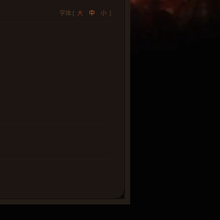
字体:[
大
中
小
]