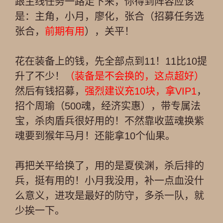
跟主线任务一路走下来，你得到阵容应该
是：主角，小月，廖化，张合（招募任务选
张合，
前期有用
），关平！
花在装备上的钱，先全部点到11！11比10提
升了不少！
（装备是不会换的，这点超好）
然后有钱招募，
强烈建议充10块，拿VIP1
，
招个周瑜（500魂，经济实惠），带专属法
宝，杀肉盾兵很好用的！不然靠收蓝魂换紫
魂要到猴年马月！还能拿10个仙果。
再把关平给换了，用的是夏侯渊，杀后排的
兵，挺有用的！小月我没用，补一点血没什
么意义，进攻是最好的防守，多杀一队，就
少挨一下。