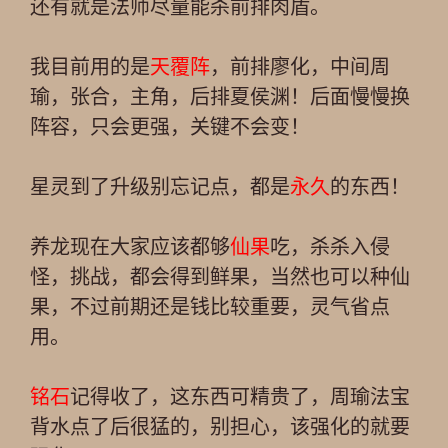
还有就是法师尽量能杀前排肉盾。
我目前用的是
天覆阵
，前排廖化，中间周
瑜，张合，主角，后排夏侯渊！后面慢慢换
阵容，只会更强，关键不会变！
星灵到了升级别忘记点，都是
永久
的东西！
养龙现在大家应该都够
仙果
吃，杀杀入侵
怪，挑战，都会得到鲜果，当然也可以种仙
果，不过前期还是钱比较重要，灵气省点
用。
铭石
记得收了，这东西可精贵了，周瑜法宝
背水点了后很猛的，别担心，该强化的就要