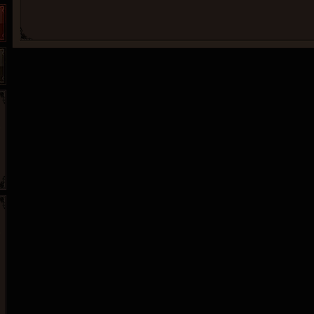
265G
52pk
86wan
聚侠网
页游网
多玩
游一游
开服网
腾讯游戏
pcgame
游侠网页游戏
斗蟹网页游戏
新浪游戏
中华网
40407
游戏观察
新浪页游
游戏狗
5617网游网
4q5q游戏
网易游戏
Cwan
一游网