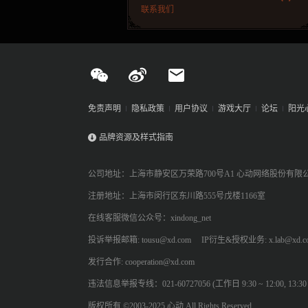
联系我们
免责声明
隐私政策
用户协议
游戏大厅
论坛
阳光
品牌资源及样式指南
公司地址：上海市静安区万荣路700号A1 心动网络股份有限
注册地址：上海市闵行区东川路555号戊楼1166室
在线客服微信公众号：xindong_net
投诉举报邮箱: tousu@xd.com
IP衍生&授权业务: x.lab@xd.c
发行合作: cooperation@xd.com
违法信息举报专线：021-60727056 (工作日 9:30 ~ 12:00, 13:30 ~
版权所有 ©2003-2025 心动 All Rights Reserved