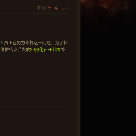
字体:[
大
中
小
]
术人员正在努力修复这一问题。为了补
在维护结束后发放
20强化石+5仙果
补