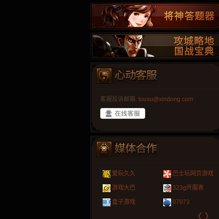
客服投诉邮箱:
tousu@xindong.com
叶云手游
新手卡之家
游戏嘟嘟
游民在线
爱玩久久
巴士玩网页游戏
游戏港口
爱村服
发号网
17611游戏网
游戏大巴
323g开服表
521G手游
1Y2Y游戏
游久
521g页游
盒子游戏
07073
〈
〉