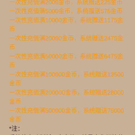
一次性充值满2000金币，系统赠送225金币
一次性充值满5000金币，系统赠送575金币
一次性充值满10000金币，系统赠送1175金
币
一次性充值满20000金币，系统赠送2475金
币
一次性充值满50000金币，系统赠送6475金
币
一次性充值满100000金币，系统赠送13500
金币
一次性充值满200000金币，系统赠送28000
金币
一次性充值满500000金币，系统赠送75000
金币
*注：