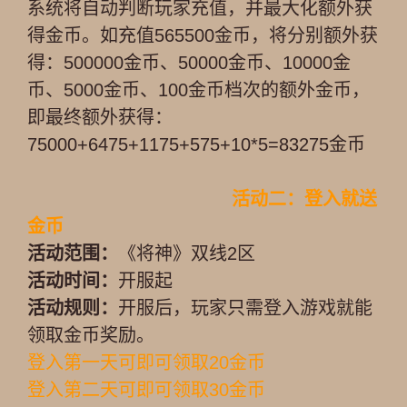
系统将自动判断玩家充值，并最大化额外获
得金币。如充值565500金币，将分别额外获
得：500000金币、50000金币、10000金
币、5000金币、100金币档次的额外金币，
即最终额外获得：
75000+6475+1175+575+10*5=83275金币
活动二：登入就送
金币
活动范围：
《将神》双线2区
活动时间：
开服起
活动规则：
开服后，玩家只需登入游戏就能
领取金币奖励。
登入第一天可即可领取20金币
登入第二天可即可领取30金币