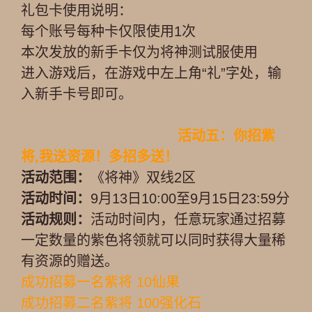
礼包卡使用说明：
每个账号每种卡仅限使用1次
本次发放的新手卡仅为将神测试服使用
进入游戏后，在游戏中左上角“礼”字处，输
入新手卡号即可。
活动五：你招紫
将,我送资源！多招多送！
活动范围：
《将神》双线2区
活动时间：
9月13日10:00至9月15日23:59分
活动规则：
活动时间内，任意玩家通过招募
一定数量的紫色将领就可以同时获得大量稀
有资源的赠送。
成功招募一名紫将 10仙果
成功招募二名紫将 100强化石