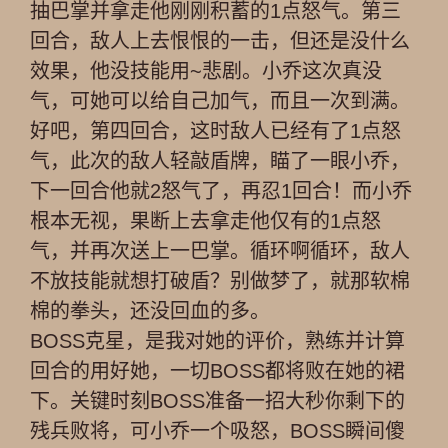
抽巴掌并拿走他刚刚积蓄的1点怒气。第三
回合，敌人上去恨恨的一击，但还是没什么
效果，他没技能用~悲剧。小乔这次真没
气，可她可以给自己加气，而且一次到满。
好吧，第四回合，这时敌人已经有了1点怒
气，此次的敌人轻敲盾牌，瞄了一眼小乔，
下一回合他就2怒气了，再忍1回合！而小乔
根本无视，果断上去拿走他仅有的1点怒
气，并再次送上一巴掌。循环啊循环，敌人
不放技能就想打破盾？别做梦了，就那软棉
棉的拳头，还没回血的多。
BOSS克星，是我对她的评价，熟练并计算
回合的用好她，一切BOSS都将败在她的裙
下。关键时刻BOSS准备一招大秒你剩下的
残兵败将，可小乔一个吸怒，BOSS瞬间傻