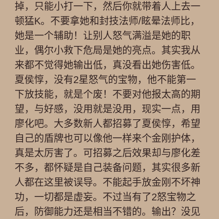
掉，只能小打一下，然后你就带着人上去一
顿猛K。不要拿她和封技法师/眩晕法师比，
她是一个辅助！让别人怒气满溢是她的职
业，偶尔小救下危局是她的亮点。其实我从
来都不觉得她输出低，真没看出她伤害低。
夏侯惇，没有2星怒气的宝物，他不能第一
下放技能，就是个废！不要对他报太高的期
望，与好感，没用就是没用，现实一点，用
廖化吧。大多数新人都招募了夏侯惇，希望
自己的盾牌也可以像他一样来个金刚护体，
真是太厉害了。可招募之后效果却与廖化差
不多，都怀疑是自己装备问题，其实很多新
人都在这里被误导。不能起手放金刚不坏神
功，一切都是虚妄。不过当有了2怒宝物之
后，防御能力还是相当不错的。输出？没见