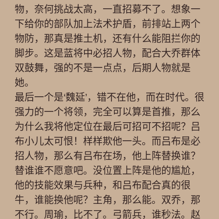
物，奈何挑战太高，一直招募不了。想象一
下给你的部队加上法术护盾，前排站上两个
物防，那真是推土机，还有什么能阻拦你的
脚步。这是蓝将中必招人物，配合大乔群体
双鼓舞，强的不是一点点，后期人物就是
她。
最后一个是‘魏延’，错不在他，而在时代。很
强力的一个将领，完全可以算是首推，那么
为什么我将他定位在最后可招可不招呢？吕
布小儿太可恨！样样欺他一头。而吕布是必
招人物，那么有吕布在场，他上阵替换谁？
替谁谁不愿意吧。没位置上阵是他的尴尬，
他的技能效果与兵种，和吕布配合真的很
牛，谁能换他呢？主角，那么能。双乔，那
不行。周瑜，比不了。弓箭兵，谁秒法。赵