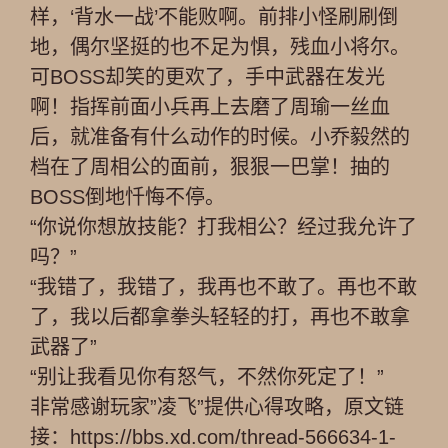
样，‘背水一战’不能败啊。前排小怪刷刷倒
地，偶尔坚挺的也不足为惧，残血小将尔。
可BOSS却笑的更欢了，手中武器在发光
啊！指挥前面小兵再上去磨了周瑜一丝血
后，就准备有什么动作的时候。小乔毅然的
档在了周相公的面前，狠狠一巴掌！抽的
BOSS倒地忏悔不停。
“你说你想放技能？打我相公？经过我允许了
吗？”
“我错了，我错了，我再也不敢了。再也不敢
了，我以后都拿拳头轻轻的打，再也不敢拿
武器了”
“别让我看见你有怒气，不然你死定了！”
非常感谢玩家”凌飞”提供心得攻略，原文链
接：https://bbs.xd.com/thread-566634-1-