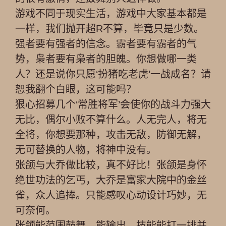
游戏不同于现实生活，游戏中大家基本都是
一样，我们抛开超R不算，毕竟只是少数。
强者要有强者的信念。霸者要有霸者的气
势，枭者要有枭者的胆魄。你想做哪一类
人？还是说你只愿‘扮猪吃老虎’一战成名？请
恕我翻个白眼，这可能吗？
狠心招募几个‘常胜将军’会使你的战斗力强大
无比，偶尔小败不算什么。人无完人，将无
全将，你想要那种，攻击无敌，防御无解，
无可替换的人物，将神中没有。
张颌与大乔做比较，真不好比！张颌是身怀
绝世功法的乞丐，大乔是富家大院中的金丝
雀，众人追捧。只能感叹心动设计巧妙，无
可奈何。
张颌能范围鼓舞，能输出，技能能打一排并