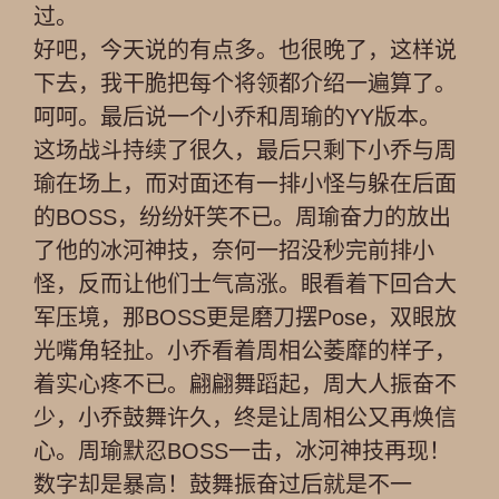
过。
好吧，今天说的有点多。也很晚了，这样说
下去，我干脆把每个将领都介绍一遍算了。
呵呵。最后说一个小乔和周瑜的YY版本。
这场战斗持续了很久，最后只剩下小乔与周
瑜在场上，而对面还有一排小怪与躲在后面
的BOSS，纷纷奸笑不已。周瑜奋力的放出
了他的冰河神技，奈何一招没秒完前排小
怪，反而让他们士气高涨。眼看着下回合大
军压境，那BOSS更是磨刀摆Pose，双眼放
光嘴角轻扯。小乔看着周相公萎靡的样子，
着实心疼不已。翩翩舞蹈起，周大人振奋不
少，小乔鼓舞许久，终是让周相公又再焕信
心。周瑜默忍BOSS一击，冰河神技再现！
数字却是暴高！鼓舞振奋过后就是不一