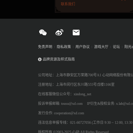
联系我们
免责声明
隐私政策
用户协议
游戏大厅
论坛
阳光
品牌资源及样式指南
公司地址：上海市静安区万荣路700号A1 心动网络股份有限
注册地址：上海市闵行区东川路555号戊楼1166室
在线客服微信公众号：xindong_net
投诉举报邮箱: tousu@xd.com
IP衍生&授权业务: x.lab@xd.c
发行合作: cooperation@xd.com
违法信息举报专线：021-60727056 (工作日 9:30 ~ 12:00, 13:30 ~
版权所有 ©2003-2025 心动 All Rights Reserved