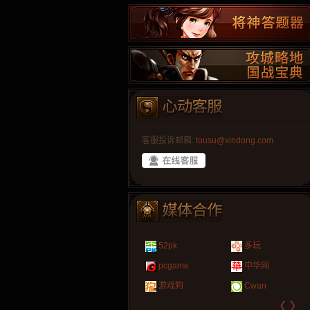
客服投诉邮箱:
tousu@xindong.com
叶云手游
新手卡之家
爱玩久久
265G
游戏嘟嘟
游民在线
巴士玩网页游戏
页游网
52pk
多玩
游戏港口
爱村服
游戏大巴
腾讯游戏
发号网
17611游戏网
323g开服表
新浪游戏
pcgame
中华网
521G手游
1Y2Y游戏
盒子游戏
新浪页游
游久
521g页游
07073
网易游戏
游戏狗
Cwan
〈
〉