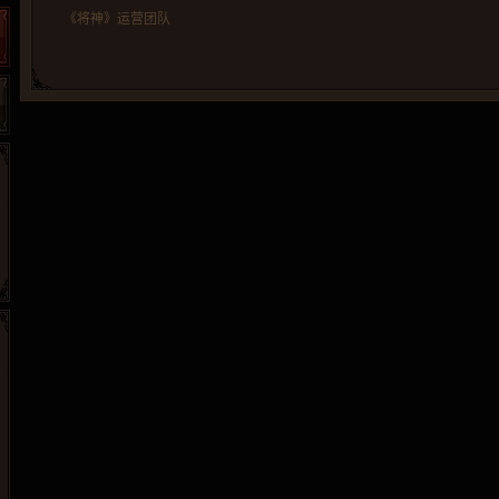
《将神》运营团队
86wan
聚侠网
游一游
开服网
游侠网页游戏
斗蟹网页游戏
40407
游戏观察
5617网游网
4q5q游戏
一游网