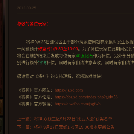
2012-09-25
尊敬的各位玩家：
将神9月25日测试区由于部分玩家使用银镐采集时发生数
一问题预计
修复时间9:30至10:00
。为了补偿玩家在此期间受到
将会在维护结束后发放每位玩家
40
强化石
作为补偿，另外部分
别进行额外
银镐
补偿，届时玩家们请注意查收。届时玩家们请
感谢您对《将神》的支持理解，祝您游戏愉快！
《将神》官方网站：
https://js.xd.com
《将神》官方论坛：
https://bbs.xd.com/index.php?gid=53
《将神》官方微博：
https://e.weibo.com/jsgfwb
上一篇：将神 双线三区9月23日“比武大会”获奖名单
下一篇：将神 9月27日双线1~3区15:00版本更新公告