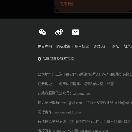
联系我们
免责声明
隐私政策
用户协议
游戏大厅
论坛
阳光
品牌资源及样式指南
公司地址：上海市静安区万荣路700号A1 心动网络股份有限
注册地址：上海市闵行区东川路555号戊楼1166室
在线客服微信公众号：xindong_net
投诉举报邮箱: tousu@xd.com
IP衍生&授权业务: x.lab@xd.c
发行合作: cooperation@xd.com
违法信息举报专线：021-60727056 (工作日 9:30 ~ 12:00, 13:30 ~
版权所有 ©2003-2025 心动 All Rights Reserved