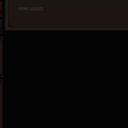
《将神》运营团队
265G
52pk
86wan
聚侠网
页游网
多玩
游一游
开服网
腾讯游戏
pcgame
游侠网页游戏
斗蟹网页游戏
新浪游戏
中华网
40407
游戏观察
新浪页游
游戏狗
5617网游网
4q5q游戏
网易游戏
Cwan
一游网