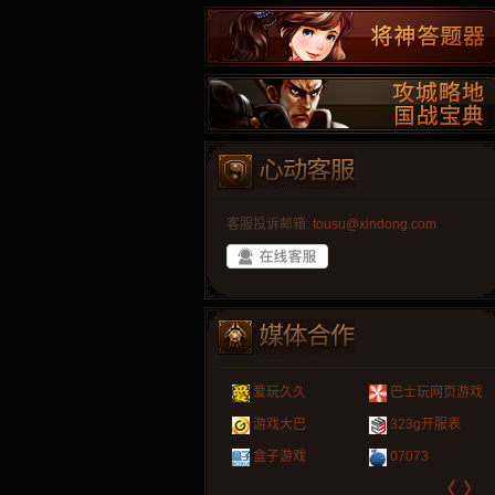
客服投诉邮箱:
tousu@xindong.com
叶云手游
新手卡之家
游戏嘟嘟
游民在线
爱玩久久
巴士玩网页游戏
游戏港口
爱村服
发号网
17611游戏网
游戏大巴
323g开服表
521G手游
1Y2Y游戏
游久
521g页游
盒子游戏
07073
〈
〉