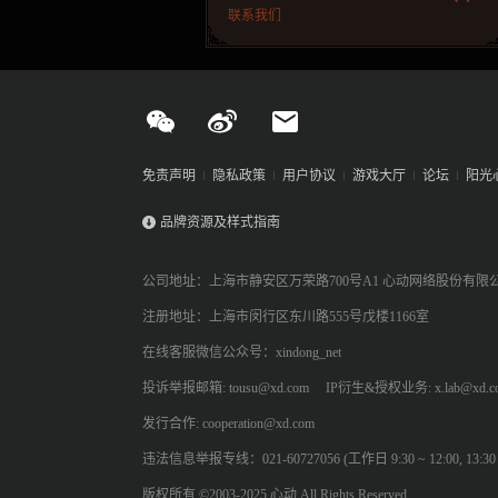
联系我们
免责声明
隐私政策
用户协议
游戏大厅
论坛
阳光
品牌资源及样式指南
公司地址：上海市静安区万荣路700号A1 心动网络股份有限
注册地址：上海市闵行区东川路555号戊楼1166室
在线客服微信公众号：xindong_net
投诉举报邮箱: tousu@xd.com
IP衍生&授权业务: x.lab@xd.c
发行合作: cooperation@xd.com
违法信息举报专线：021-60727056 (工作日 9:30 ~ 12:00, 13:30 ~
版权所有 ©2003-2025 心动 All Rights Reserved