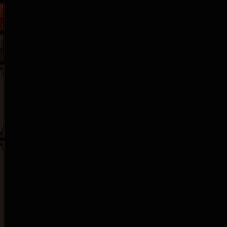
265G
52pk
86wan
聚侠网
页游网
多玩
游一游
开服网
腾讯游戏
pcgame
游侠网页游戏
斗蟹网页游戏
新浪游戏
中华网
40407
游戏观察
新浪页游
游戏狗
5617网游网
4q5q游戏
网易游戏
Cwan
一游网