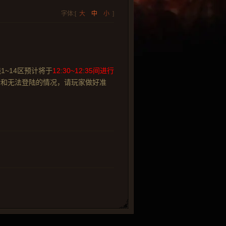
字体:[
大
中
小
]
1~14区预计将于
12:30~12:35间进行
断和无法登陆的情况，请玩家做好准