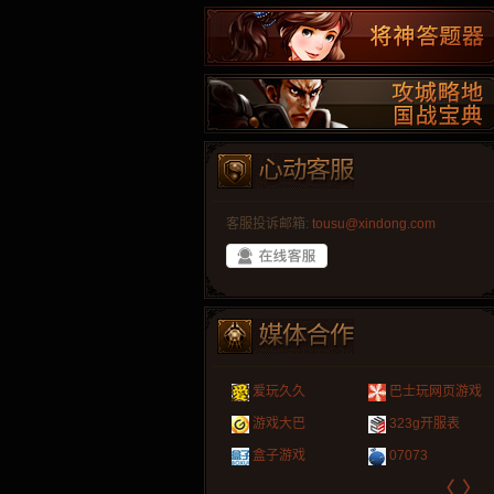
客服投诉邮箱:
tousu@xindong.com
叶云手游
新手卡之家
游戏嘟嘟
游民在线
爱玩久久
巴士玩网页游戏
游戏港口
爱村服
发号网
17611游戏网
游戏大巴
323g开服表
521G手游
1Y2Y游戏
游久
521g页游
盒子游戏
07073
〈
〉