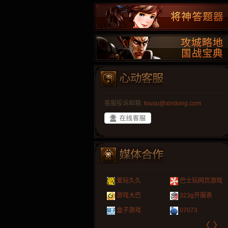
客服投诉邮箱:
tousu@xindong.com
叶云手游
新手卡之家
游戏嘟嘟
游民在线
爱玩久久
巴士玩网页游戏
游戏港口
爱村服
发号网
17611游戏网
游戏大巴
323g开服表
521G手游
1Y2Y游戏
游久
521g页游
盒子游戏
07073
〈
〉