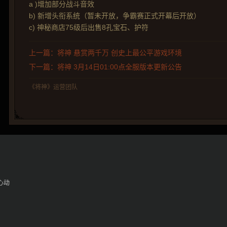
a )增加部分战斗音效
b) 新增头衔系统（暂未开放，争霸赛正式开幕后开放）
c) 神秘商店75级后出售8孔宝石、护符
上一篇：将神 悬赏两千万 创史上最公平游戏环境
下一篇：将神 3月14日01​:00点全服版本更新公告
《将神》运营团队
心动