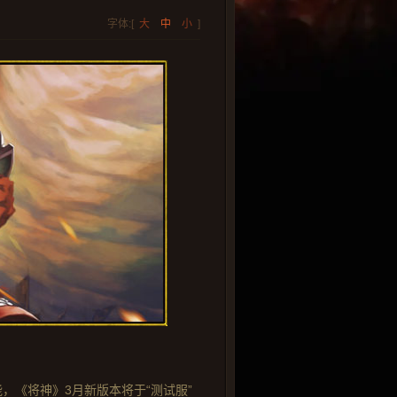
字体:[
大
中
小
]
，《将神》3月新版本将于“测试服”