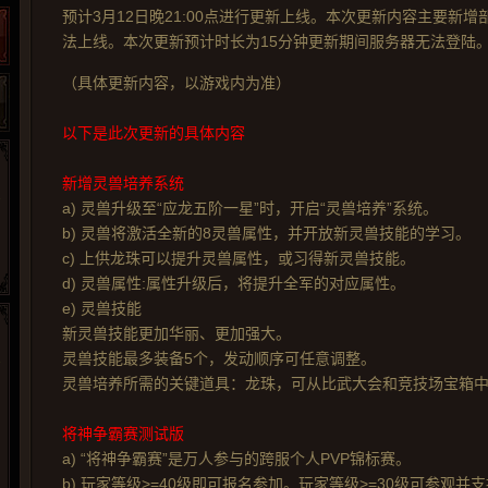
预计3月12日晚21:00点进行更新上线。本次更新内容主要新增
法上线。本次更新预计时长为15分钟更新期间服务器无法登陆
（具体更新内容，以游戏内为准）
以下是此次更新的具体内容
新增灵兽培养系统
a) 灵兽升级至“应龙五阶一星”时，开启“灵兽培养”系统。
b) 灵兽将激活全新的8灵兽属性，并开放新灵兽技能的学习。
c) 上供龙珠可以提升灵兽属性，或习得新灵兽技能。
d) 灵兽属性:属性升级后，将提升全军的对应属性。
e) 灵兽技能
新灵兽技能更加华丽、更加强大。
灵兽技能最多装备5个，发动顺序可任意调整。
灵兽培养所需的关键道具：龙珠，可从比武大会和竞技场宝箱
265G
52pk
86wan
聚侠网
页游网
多玩
游一游
开服网
腾讯游戏
pcgame
游侠网页游戏
斗蟹网页游戏
新浪游戏
中华网
40407
游戏观察
将神争霸赛测试版
新浪页游
游戏狗
5617网游网
4q5q游戏
网易游戏
Cwan
一游网
a) “将神争霸赛”是万人参与的跨服个人PVP锦标赛。
b) 玩家等级>=40级即可报名参加。玩家等级>=30级可参观并