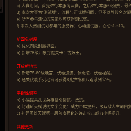
c) 大赛期间，首先进行本服淘汰赛，之后进行本服64强赛，最
d) 本次大赛为“测试版”，流程与正式版相同，但不以胜败名次
e) 所有参与测试的玩家均可获得测试奖。
f) 本次大赛测试可参与的服务器：心动测试服，心动s1-s10。
新四象封魔
a) 优化四象封魔界面。
b) 新增75级四象封魔关卡：古妖王。
开放新地宫
a) 新增75-80级地宫：伏羲遗迹、伏羲陵、伏羲秘藏。
b) 通关伏羲系列地宫可获得8孔护符和八荒系列宝石。
平衡性调整
a) 小幅提高乱世英雄基础物抗、法抗。
b) 封魂斩天赋说明文字变更：威力巨幅提升，吸取敌人生命回
c) 神翎英雄天赋第一层普攻强化的连击攻击威力小幅提升。
其他更新