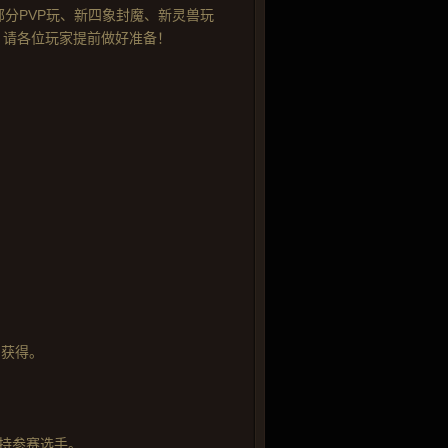
部分PVP玩、新四象封魔、新灵兽玩
。请各位玩家提前做好准备！
中获得。
支持参赛选手。