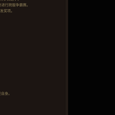
终进行跨服争霸赛。
颁发奖项。
复自身。