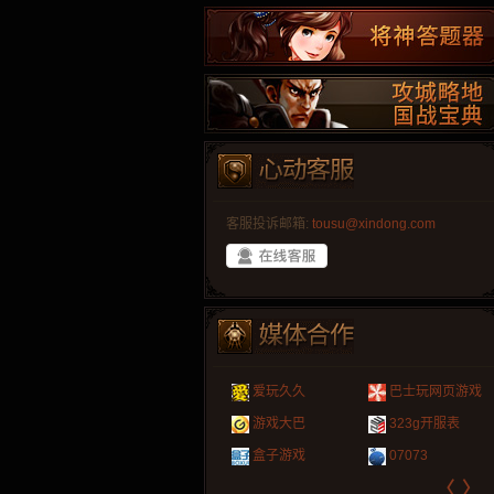
客服投诉邮箱:
tousu@xindong.com
叶云手游
新手卡之家
游戏嘟嘟
游民在线
爱玩久久
巴士玩网页游戏
游戏港口
爱村服
发号网
17611游戏网
游戏大巴
323g开服表
521G手游
1Y2Y游戏
游久
521g页游
盒子游戏
07073
〈
〉