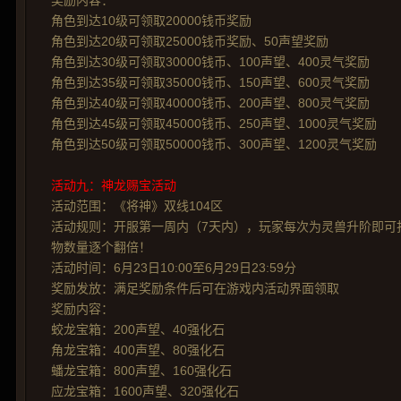
奖励内容：
角色到达10级可领取20000钱币奖励
角色到达20级可领取25000钱币奖励、50声望奖励
角色到达30级可领取30000钱币、100声望、400灵气奖励
角色到达35级可领取35000钱币、150声望、600灵气奖励
角色到达40级可领取40000钱币、200声望、800灵气奖励
角色到达45级可领取45000钱币、250声望、1000灵气奖励
角色到达50级可领取50000钱币、300声望、1200灵气奖励
活动九：神龙赐宝活动
活动范围：《将神》双线104区
活动规则：开服第一周内（7天内），玩家每次为灵兽升阶即可
物数量逐个翻倍！
活动时间：6月23日10:00至6月29日23:59分
奖励发放：满足奖励条件后可在游戏内活动界面领取
奖励内容：
蛟龙宝箱：200声望、40强化石
角龙宝箱：400声望、80强化石
蟠龙宝箱：800声望、160强化石
应龙宝箱：1600声望、320强化石