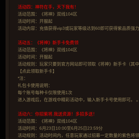
活动四：神符在手，天下我有！
活动范围：《将神》双线104区
活动时间：开服起
活动内容：充值获得vip3或玩家等级达到60即可获得紫品质强力
活动五：《将神》新手卡免费领
活动范围：《将神》双线104区
活动时间：开服起
活动规则：玩家只要到官方网站即可领取《将神》新手卡（其中包
【点此领取新手卡】
*注：
礼包卡使用说明：
每个账号每种卡仅限使用1次
进入游戏后，在游戏中精彩活动中，输入新手卡号使用即可。 
活动六：你招紫将,我送资源！多招多送！
活动范围：《将神》双线104区
活动时间：6月23日10:00至6月25日23:59分
活动规则：活动时间内，任意玩家通过招募一定数量的紫色将