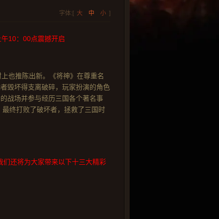
字体:[
大
中
小
]
午10：00点震撼开启
材上也推陈出新。《将神》在尊重名
越者毁坏得支离破碎，玩家扮演的角色
名的战场并参与经历三国各个著名事
，最终打败了破坏者，拯救了三国时
，我们还将为大家带来以下十三大精彩