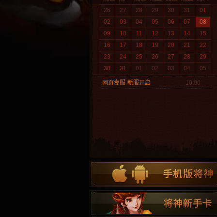
26
27
28
29
30
31
01
02
03
04
05
06
07
08
09
10
11
12
13
14
15
16
17
18
19
20
21
22
23
24
25
26
27
28
29
30
31
01
02
03
04
05
网页专服-新服开启
10:00