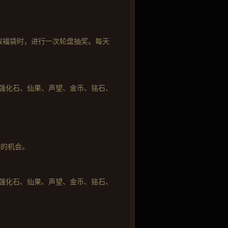
。领取福袋时，进行一次轮盘抽奖。每天
、强化石、仙果、声望、金币、铭石、
袋的机会。
、强化石、仙果、声望、金币、铭石、