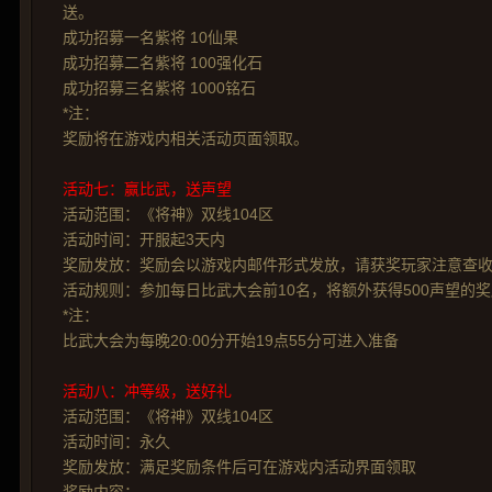
送。
成功招募一名紫将 10仙果
成功招募二名紫将 100强化石
成功招募三名紫将 1000铭石
*注：
奖励将在游戏内相关活动页面领取。
活动七：赢比武，送声望
活动范围：《将神》双线104区
活动时间：开服起3天内
奖励发放：奖励会以游戏内邮件形式发放，请获奖玩家注意查
活动规则：参加每日比武大会前10名，将额外获得500声望的
*注：
比武大会为每晚20:00分开始19点55分可进入准备
活动八：冲等级，送好礼
活动范围：《将神》双线104区
活动时间：永久
奖励发放：满足奖励条件后可在游戏内活动界面领取