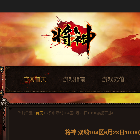
当前位置 :
首页
> 将神 双线104区6月23日10:00震撼开服!
将神 双线104区6月23日10:0