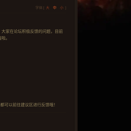
字体:[
大
中
小
]
，大家在论坛积极反馈的问题，目前
线啦。
题都可以前往建议区进行反馈哦！