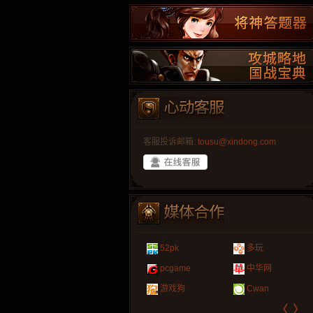
客服投诉邮箱:
tousu@xindong.com
叶云手游
新手卡之家
爱玩久久
265G
游戏嘟嘟
游民在线
巴士玩网页游戏
页游网
52pk
多玩
游戏港口
爱村服
游戏大巴
腾讯游戏
发号网
17611游戏网
323g开服表
新浪游戏
pcgame
中华网
521G手游
1Y2Y游戏
盒子游戏
新浪页游
游久
521g页游
07073
网易游戏
游戏狗
Cwan
〈
〉