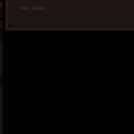
《将神》运营团队
86wan
聚侠网
游一游
开服网
游侠网页游戏
斗蟹网页游戏
40407
游戏观察
5617网游网
4q5q游戏
一游网