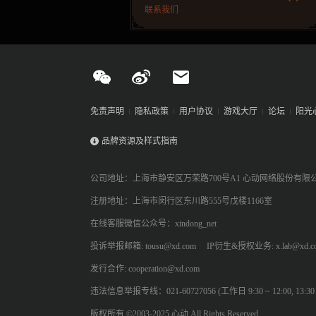
联系我们
免责声明
隐私政策
用户协议
游戏大厅
论坛
阳光
品牌资源及样式指南
公司地址：上海市静安区万荣路700号A1 心动网络股份有限
注册地址：上海市闵行区东川路555号戊楼1166室
在线客服微信公众号：xindong_net
投诉举报邮箱: tousu@xd.com
IP衍生&授权业务: x.lab@xd.c
发行合作: cooperation@xd.com
违法信息举报专线：021-60727056 (工作日 9:30 ~ 12:00, 13:30 ~
版权所有 ©2003-2025 心动 All Rights Reserved