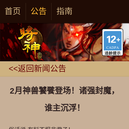
首页
公告
指南
<<返回新闻公告
2月神兽饕餮登场！诸强封魔，
谁主沉浮！