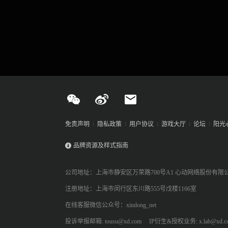
免责声明
隐私政策
用户协议
游戏大厅
论坛
阳光
品牌资源及样式指南
公司地址：上海市静安区万荣路700号A1 心动网络股份有限
注册地址：上海市闵行区东川路555号戊楼1166室
在线客服微信公众号：xindong_net
投诉举报邮箱: tousu@xd.com
IP衍生&授权业务: x.lab@xd.c