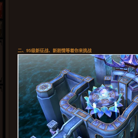
二、95级新征战、新剧情等着你来挑战
265G
52pk
86wan
聚侠网
页游网
多玩
游一游
开服网
腾讯游戏
pcgame
游侠网页游戏
斗蟹网页游戏
新浪游戏
中华网
40407
游戏观察
新浪页游
游戏狗
5617网游网
4q5q游戏
网易游戏
Cwan
一游网