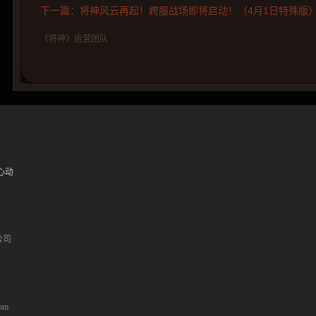
下一篇：将神风云再起！跨服战场即将启动！（4月1日特殊版
《将神》运营团队
心动
公司
om