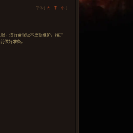
字体:[
大
中
小
]
神网页服，进行全服版本更新维护，维护
提前做好准备。