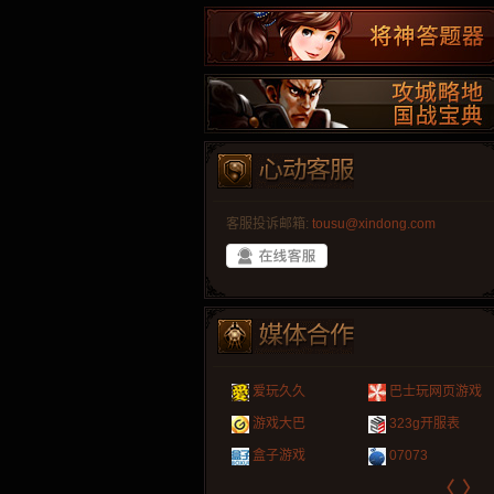
客服投诉邮箱:
tousu@xindong.com
叶云手游
新手卡之家
游戏嘟嘟
游民在线
爱玩久久
巴士玩网页游戏
游戏港口
爱村服
发号网
17611游戏网
游戏大巴
323g开服表
521G手游
1Y2Y游戏
游久
521g页游
盒子游戏
07073
〈
〉