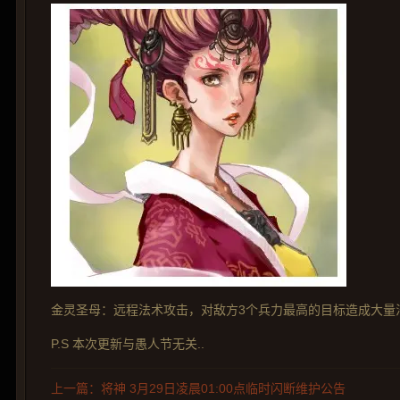
金灵圣母：远程法术攻击，对敌方3个兵力最高的目标造成大量
P.S 本次更新与愚人节无关..
上一篇：将神 3月29日凌晨01:00点临时闪断维护公告