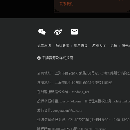
联系我们
免责声明
隐私政策
用户协议
游戏大厅
论坛
阳光
品牌资源及样式指南
公司地址：上海市静安区万荣路700号A1 心动网络股份有限
注册地址：上海市闵行区东川路555号戊楼1166室
在线客服微信公众号：xindong_net
投诉举报邮箱: tousu@xd.com
IP衍生&授权业务: x.lab@xd.c
发行合作: cooperation@xd.com
违法信息举报专线：021-60727056 (工作日 9:30 ~ 12:00, 13:30 ~
版权所有 ©2003-2025 心动 All Rights Reserved