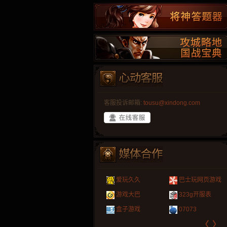
客服投诉邮箱:
tousu@xindong.com
叶云手游
新手卡之家
游戏嘟嘟
游民在线
爱玩久久
巴士玩网页游戏
游戏港口
爱村服
发号网
17611游戏网
游戏大巴
323g开服表
521G手游
1Y2Y游戏
游久
521g页游
盒子游戏
07073
〈
〉