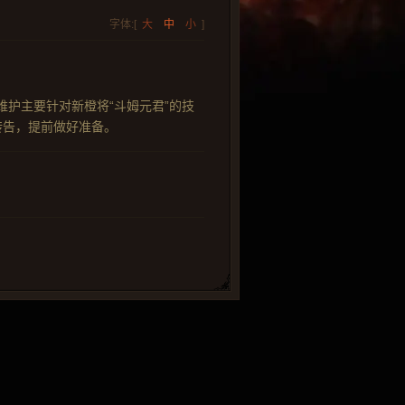
字体:[
大
中
小
]
次维护主要针对新橙将“斗姆元君”的技
转告，提前做好准备。