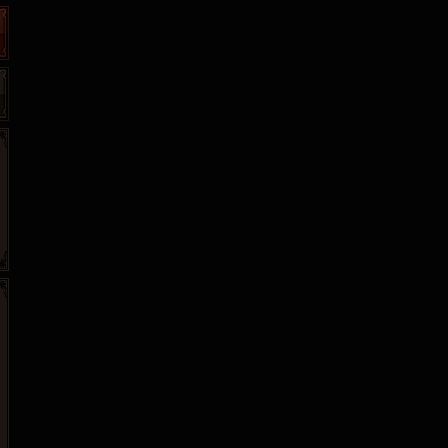
265G
52pk
86wan
聚侠网
页游网
多玩
游一游
开服网
腾讯游戏
pcgame
游侠网页游戏
斗蟹网页游戏
新浪游戏
中华网
40407
游戏观察
新浪页游
游戏狗
5617网游网
4q5q游戏
网易游戏
Cwan
一游网