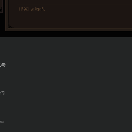
《将神》运营团队
心动
公司
om