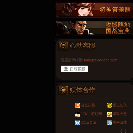
客服投诉邮箱:
tousu@xindong.com
叶云手游
新手卡之家
游戏嘟嘟
游民在线
爱玩久久
巴士玩网页游戏
游戏港口
爱村服
发号网
17611游戏网
游戏大巴
323g开服表
521G手游
1Y2Y游戏
游久
521g页游
盒子游戏
07073
〈
〉