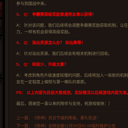
参与到国战中来。
3、
Q： 争霸赛高级奖励普通将友难以获得！
A： 针对该问题，我们后续将会调整争霸赛奖励获取机制，让
力，一样有机会获得高级奖励。
4、
Q： 溢出资源怎么办？ 如仙果等！
A： 针对溢出资源，我们后续会有相关机制进行回收。
5、
Q： 经验少，升级太累？
A： 考虑到角色升级速度较慢的问题，后续将加入一些新的机
友在一定程度上缩短与第一梯队的差距。
PS： 以上内容为目前大致规划，实际情况以后续游戏内容为准
265G
52pk
86wan
聚侠网
页游网
多玩
游一游
开服网
最后，感谢您一直以来的陪伴与支持，祝游戏愉快：）
腾讯游戏
pcgame
游侠网页游戏
斗蟹网页游戏
新浪游戏
中华网
40407
游戏观察
上一篇：《将神》双旦节福利降临，豪礼狂送！
新浪页游
游戏狗
5617网游网
4q5q游戏
网易游戏
Cwan
一游网
下一篇：《将神》全网全服12月30日01:00临时维护公告