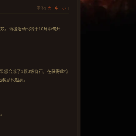
字体:[
大
中
小
]
。驰援活动也将于10月中旬开
果您合成了1颗3级符石，在获得此符
石奖励也越高。
吧。