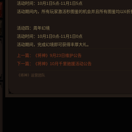
活动时间：10月1日5点-11月1日5点
活动期间内，所有玩家激活秒图鉴的机会并且所有图鉴均以6折
活动四：周年幻境
活动时间：10月1日0点-11月1日0点
活动期间，完成幻境即可获得丰厚大礼。
上一篇：《将神》9月23日维护公告
下一篇：《将神》10月千里驰援活动公告
《将神》运营团队
265G
52pk
86wan
聚侠网
页游网
多玩
游一游
开服网
腾讯游戏
pcgame
游侠网页游戏
斗蟹网页游戏
新浪游戏
中华网
40407
游戏观察
新浪页游
游戏狗
5617网游网
4q5q游戏
网易游戏
Cwan
一游网