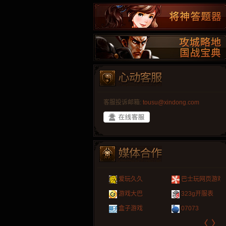
客服投诉邮箱:
tousu@xindong.com
叶云手游
新手卡之家
游戏嘟嘟
游民在线
爱玩久久
巴士玩网页游戏
游戏港口
爱村服
发号网
17611游戏网
游戏大巴
323g开服表
521G手游
1Y2Y游戏
游久
521g页游
盒子游戏
07073
〈
〉