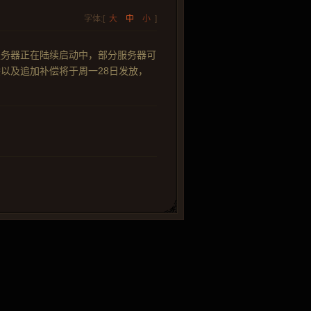
字体:[
大
中
小
]
服务器正在陆续启动中，部分服务器可
以及追加补偿将于周一28日发放，