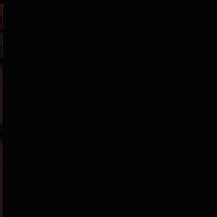
86wan
聚侠网
游一游
开服网
游侠网页游戏
斗蟹网页游戏
40407
游戏观察
5617网游网
4q5q游戏
一游网