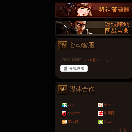
客服投诉邮箱:
tousu@xindong.com
叶云手游
新手卡之家
爱玩久久
265G
游戏嘟嘟
游民在线
巴士玩网页游戏
页游网
52pk
多玩
游戏港口
爱村服
游戏大巴
腾讯游戏
发号网
17611游戏网
323g开服表
新浪游戏
pcgame
中华网
521G手游
1Y2Y游戏
盒子游戏
新浪页游
游久
521g页游
07073
网易游戏
游戏狗
Cwan
〈
〉