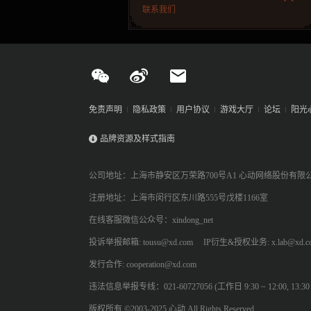
联系我们
免责声明
隐私政策
用户协议
游戏大厅
论坛
阳光
品牌资源及样式指南
公司地址：上海市静安区万荣路700号A1 心动网络股份有限
注册地址：上海市闵行区东川路555号戊楼1166室
在线客服微信公众号：xindong_net
投诉举报邮箱: tousu@xd.com
IP衍生&授权业务: x.lab@xd.c
发行合作: cooperation@xd.com
违法信息举报专线：021-60727056 (工作日 9:30 ~ 12:00, 13:30 ~
版权所有 ©2003-2025 心动 All Rights Reserved