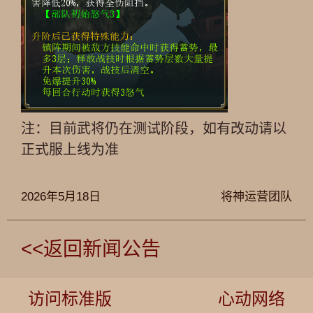
注：目前武将仍在测试阶段，如有改动请以
正式服上线为准
2026年5月18日
将神运营团队
<<返回新闻公告
访问标准版
心动网络