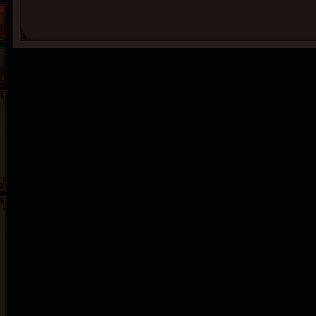
265G
52pk
86wan
聚侠网
页游网
多玩
游一游
开服网
腾讯游戏
pcgame
游侠网页游戏
斗蟹网页游戏
新浪游戏
中华网
40407
游戏观察
新浪页游
游戏狗
5617网游网
4q5q游戏
网易游戏
Cwan
一游网