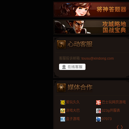
客服投诉邮箱:
tousu@xindong.com
叶云手游
新手卡之家
游戏嘟嘟
游民在线
爱玩久久
巴士玩网页游戏
游戏港口
爱村服
发号网
17611游戏网
游戏大巴
323g开服表
521G手游
1Y2Y游戏
游久
521g页游
盒子游戏
07073
〈
〉