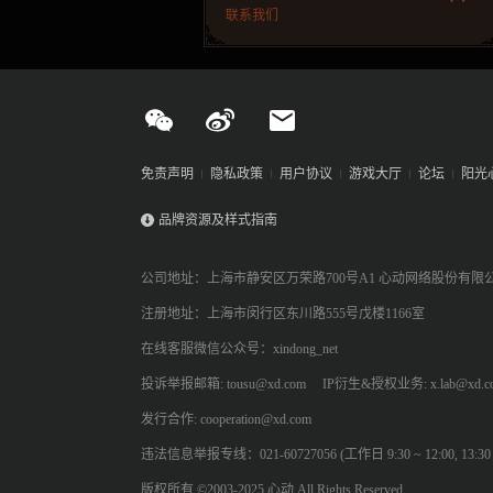
联系我们
免责声明
隐私政策
用户协议
游戏大厅
论坛
阳光
品牌资源及样式指南
公司地址：上海市静安区万荣路700号A1 心动网络股份有限
注册地址：上海市闵行区东川路555号戊楼1166室
在线客服微信公众号：xindong_net
投诉举报邮箱: tousu@xd.com
IP衍生&授权业务: x.lab@xd.c
发行合作: cooperation@xd.com
违法信息举报专线：021-60727056 (工作日 9:30 ~ 12:00, 13:30 ~
版权所有 ©2003-2025 心动 All Rights Reserved