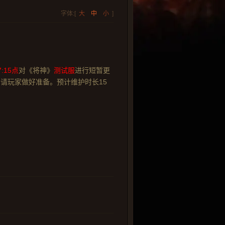
字体:[
大
中
小
]
7:15点
对《将神》
测试服
进行短暂更
请玩家做好准备。预计维护时长15