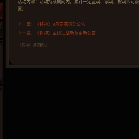
活动内容：活动持续期间内，累计一定蓝魂、紫魂、橙魂即可
置）
上一篇：《将神》9月要塞活动公告
下一篇：《将神》主线征战新章更新公告
《将神》运营团队
265G
52pk
86wan
聚侠网
页游网
多玩
游一游
开服网
腾讯游戏
pcgame
游侠网页游戏
斗蟹网页游戏
新浪游戏
中华网
40407
游戏观察
新浪页游
游戏狗
5617网游网
4q5q游戏
网易游戏
Cwan
一游网