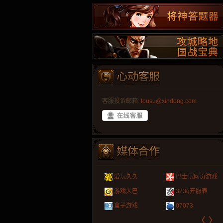
客服投诉邮箱:
tousu@xindong.com
叶云手游
新手卡之家
游戏嘟嘟
游民在线
爱玩久久
巴士玩网页游戏
游戏港口
爱村服
发号网
17611游戏网
游戏大巴
323g开服表
521G手游
1Y2Y游戏
游久
521g页游
盒子游戏
07073
〈
〉