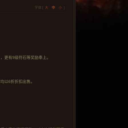
字体:[
大
中
小
]
，更有9级符石等奖励奉上。
均以6折折扣出售。