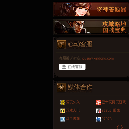
客服投诉邮箱:
tousu@xindong.com
叶云手游
新手卡之家
游戏嘟嘟
游民在线
爱玩久久
巴士玩网页游戏
游戏港口
爱村服
发号网
17611游戏网
游戏大巴
323g开服表
521G手游
1Y2Y游戏
游久
521g页游
盒子游戏
07073
〈
〉