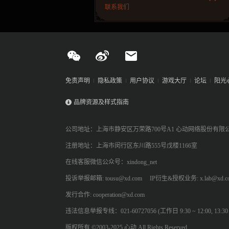
联系我们
免责声明
隐私政策
用户协议
游戏大厅
论坛
阳光
品牌资源及样式指南
公司地址：上海市静安区万荣路700号A1 心动网络股份有限
注册地址：上海市闵行区东川路555号戊楼1166室
在线客服微信公众号：xindong_net
投诉举报邮箱: tousu@xd.com
IP衍生&授权业务: x.lab@xd.c
发行合作: cooperation@xd.com
违法信息举报专线：021-60727056 (工作日 9:30 ~ 12:00, 13:30 ~
版权所有 ©2003-2025 心动 All Rights Reserved