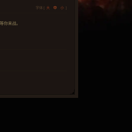
字体:[
大
中
小
]
，等你来战。