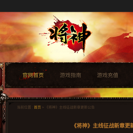
当前位置 :
首页
> 《将神》主线征战新章更新公告
《将神》主线征战新章更