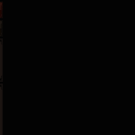
265G
52pk
86wan
聚侠网
页游网
多玩
游一游
开服网
腾讯游戏
pcgame
游侠网页游戏
斗蟹网页游戏
新浪游戏
中华网
40407
游戏观察
新浪页游
游戏狗
5617网游网
4q5q游戏
网易游戏
Cwan
一游网